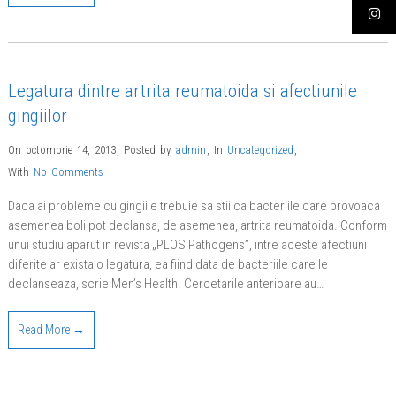
Legatura dintre artrita reumatoida si afectiunile
gingiilor
On octombrie 14, 2013
,
Posted by
admin
,
In
Uncategorized
,
With
No Comments
Daca ai probleme cu gingiile trebuie sa stii ca bacteriile care provoaca
asemenea boli pot declansa, de asemenea, artrita reumatoida. Conform
unui studiu aparut in revista „PLOS Pathogens”, intre aceste afectiuni
diferite ar exista o legatura, ea fiind data de bacteriile care le
declanseaza, scrie Men’s Health. Cercetarile anterioare au…
Read More →