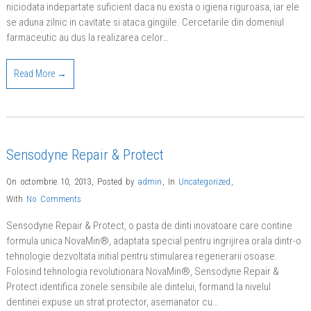
niciodata indepartate suficient daca nu exista o igiena riguroasa, iar ele
se aduna zilnic in cavitate si ataca gingiile. Cercetarile din domeniul
farmaceutic au dus la realizarea celor…
Read More →
Sensodyne Repair & Protect
On octombrie 10, 2013
,
Posted by
admin
,
In
Uncategorized
,
With
No Comments
Sensodyne Repair & Protect, o pasta de dinti inovatoare care contine
formula unica NovaMin®, adaptata special pentru ingrijirea orala dintr-o
tehnologie dezvoltata initial pentru stimularea regenerarii osoase.
Folosind tehnologia revolutionara NovaMin®, Sensodyne Repair &
Protect identifica zonele sensibile ale dintelui, formand la nivelul
dentinei expuse un strat protector, asemanator cu…