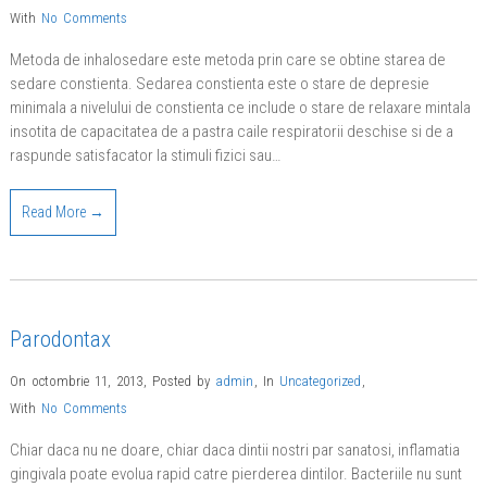
With
No Comments
Metoda de inhalosedare este metoda prin care se obtine starea de
sedare constienta. Sedarea constienta este o stare de depresie
minimala a nivelului de constienta ce include o stare de relaxare mintala
insotita de capacitatea de a pastra caile respiratorii deschise si de a
raspunde satisfacator la stimuli fizici sau…
Read More →
Parodontax
On octombrie 11, 2013
,
Posted by
admin
,
In
Uncategorized
,
With
No Comments
Chiar daca nu ne doare, chiar daca dintii nostri par sanatosi, inflamatia
gingivala poate evolua rapid catre pierderea dintilor. Bacteriile nu sunt