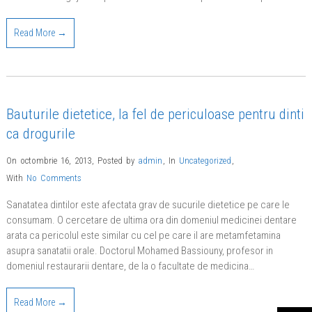
Read More →
Bauturile dietetice, la fel de periculoase pentru dinti
ca drogurile
On octombrie 16, 2013
,
Posted by
admin
,
In
Uncategorized
,
With
No Comments
Sanatatea dintilor este afectata grav de sucurile dietetice pe care le
consumam. O cercetare de ultima ora din domeniul medicinei dentare
arata ca pericolul este similar cu cel pe care il are metamfetamina
asupra sanatatii orale. Doctorul Mohamed Bassiouny, profesor in
domeniul restaurarii dentare, de la o facultate de medicina…
Read More →