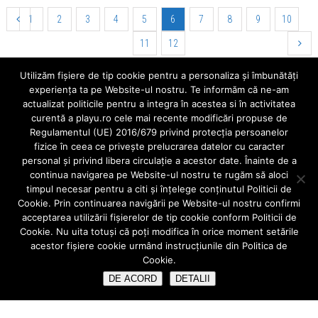
1
2
3
4
5
6
7
8
9
10
11
12
Utilizăm fişiere de tip cookie pentru a personaliza și îmbunătăți
Cauta
experiența ta pe Website-ul nostru. Te informăm că ne-am
actualizat politicile pentru a integra în acestea si în activitatea
curentă a playu.ro cele mai recente modificări propuse de
Regulamentul (UE) 2016/679 privind protecția persoanelor
fizice în ceea ce privește prelucrarea datelor cu caracter
Ultimele Articole
personal și privind libera circulație a acestor date. Înainte de a
continua navigarea pe Website-ul nostru te rugăm să aloci
Aparatele mobile
timpul necesar pentru a citi și înțelege conținutul Politicii de
Când alegem o fațeta dentară?
Cookie. Prin continuarea navigării pe Website-ul nostru confirmi
acceptarea utilizării fişierelor de tip cookie conform Politicii de
Implant sau punte dentara ?
Cookie. Nu uita totuși că poți modifica în orice moment setările
acestor fişiere cookie urmând instrucțiunile din Politica de
IMPLANT DENTAR vs COROANA DENTARA/PUNTE CLASICA
Cookie.
Ce înseamnă urgentă stomatologica?
DE ACORD
DETALII