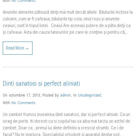
With
No Comments
Anumite alimente pătează dinţii mai mult decât altele. Băuturile închise la
culoare, cum ar fi cafeaua, băuturile tip cola, vinul roşu şi anumite
ceaiuri, sunt în topul listei. Ceaiul Are aceeaşi putere de a păta dinţii ca
şi cafeaua. Asta din cauza taninurilor pe care le conţine şi pentru că,…
Read More →
Dinti sanatosi si perfect aliniati
On octombrie 17, 2013
,
Posted by
admin
,
In
Uncategorized
,
With
No Comments
Un zambet frumos inseamna dinti sanatosi, dar si perfect aliniati. Ca un
sirag de perle. Iti doresti ca si copilul tau sa aiba mai tarziu un astfel de
zambet. Doar ca… primul lui dinte definitiv a crescut stramb. Ce-i de
facut? Nu te ingrijora. Specialistul ortodont si aparatul dentar pot…