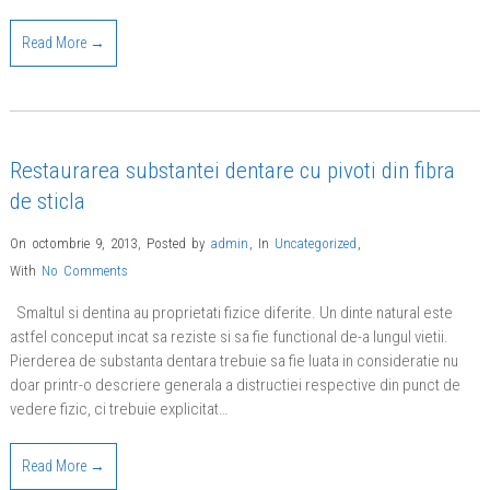
Read More →
Restaurarea substantei dentare cu pivoti din fibra
de sticla
On octombrie 9, 2013
,
Posted by
admin
,
In
Uncategorized
,
With
No Comments
Smaltul si dentina au proprietati fizice diferite. Un dinte natural este
astfel conceput incat sa reziste si sa fie functional de-a lungul vietii.
Pierderea de substanta dentara trebuie sa fie luata in consideratie nu
doar printr-o descriere generala a distructiei respective din punct de
vedere fizic, ci trebuie explicitat…
Read More →