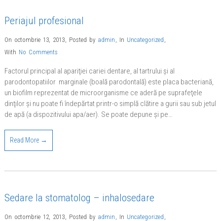
Periajul profesional
On octombrie 13, 2013
,
Posted by
admin
,
In
Uncategorized
,
With
No Comments
Factorul principal al apariţiei cariei dentare, al tartrului şi al
parodontopatiilor marginale (boală parodontală) este placa bacteriană,
un biofilm reprezentat de microorganisme ce aderă pe suprafeţele
dinţilor şi nu poate fi îndepărtat printr-o simplă clătire a gurii sau sub jetul
de apă (a dispozitivului apa/aer). Se poate depune şi pe…
Read More →
Sedare la stomatolog – inhalosedare
On octombrie 12, 2013
,
Posted by
admin
,
In
Uncategorized
,