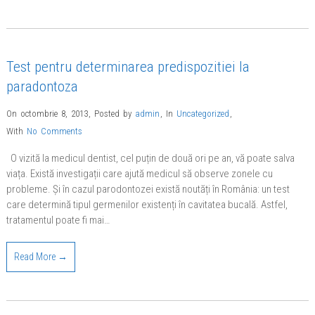
Test pentru determinarea predispozitiei la
paradontoza
On octombrie 8, 2013
,
Posted by
admin
,
In
Uncategorized
,
With
No Comments
O vizită la medicul dentist, cel puțin de două ori pe an, vă poate salva
viața. Există investigații care ajută medicul să observe zonele cu
probleme. Și în cazul parodontozei există noutăți în România: un test
care determină tipul germenilor existenți în cavitatea bucală. Astfel,
tratamentul poate fi mai…
Read More →