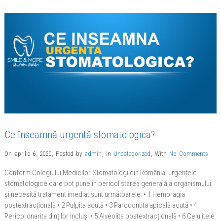
Ce înseamnă urgentă stomatologica?
On aprilie 6, 2020
,
Posted by
admin
,
In
Uncategorized
,
With
No Comments
Conform Colegiului Medicilor Stomatologi din România, urgențele
stomatologice care pot pune în pericol starea generală a organismului
și necesită tratament imediat sunt următoarele: • 1 Hemoragia
postextracțională • 2 Pulpita acută • 3 Parodontita apicală acută • 4
Pericoronarita dinților incluși • 5 Alveolita postextracțională • 6 Celulitele