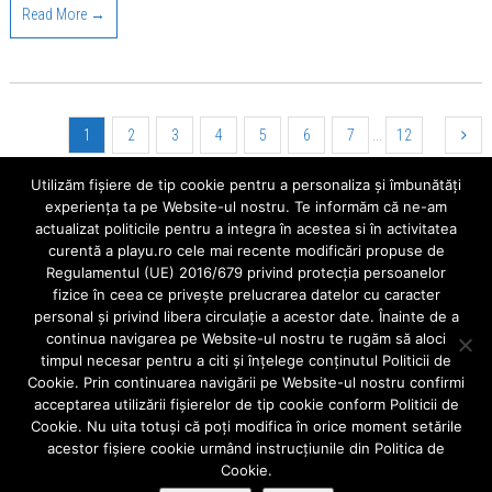
Read More →
1
2
3
4
5
6
7
...
12
Utilizăm fişiere de tip cookie pentru a personaliza și îmbunătăți
Cauta
experiența ta pe Website-ul nostru. Te informăm că ne-am
actualizat politicile pentru a integra în acestea si în activitatea
curentă a playu.ro cele mai recente modificări propuse de
Regulamentul (UE) 2016/679 privind protecția persoanelor
fizice în ceea ce privește prelucrarea datelor cu caracter
Ultimele Articole
personal și privind libera circulație a acestor date. Înainte de a
continua navigarea pe Website-ul nostru te rugăm să aloci
Aparatele mobile
timpul necesar pentru a citi și înțelege conținutul Politicii de
Când alegem o fațeta dentară?
Cookie. Prin continuarea navigării pe Website-ul nostru confirmi
acceptarea utilizării fişierelor de tip cookie conform Politicii de
Implant sau punte dentara ?
Cookie. Nu uita totuși că poți modifica în orice moment setările
acestor fişiere cookie urmând instrucțiunile din Politica de
IMPLANT DENTAR vs COROANA DENTARA/PUNTE CLASICA
Cookie.
Ce înseamnă urgentă stomatologica?