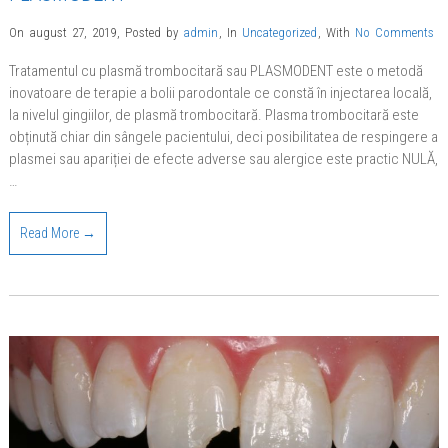
On august 27, 2019
,
Posted by
admin
,
In
Uncategorized
,
With
No Comments
Tratamentul cu plasmă trombocitară sau PLASMODENT este o metodă
inovatoare de terapie a bolii parodontale ce constă în injectarea locală,
la nivelul gingiilor, de plasmă trombocitară. Plasma trombocitară este
obținută chiar din sângele pacientului, deci posibilitatea de respingere a
plasmei sau apariției de efecte adverse sau alergice este practic NULĂ,
…
Read More →