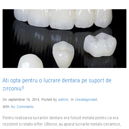
Ati opta pentru o lucrare dentara pe suport de
zirconiu?
On septembrie 16, 2014
,
Posted by
admin
,
In
Uncategorized
,
With
No Comments
Pentru reali­za­rea lucrarilor dentare era folosit me­talul pentru ca era
rezistent si relativ ieftin. Ulterior, au aparut lucrarile metalo-ceramice,