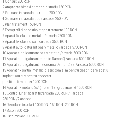
1 Consult 200 RON
2 Amprenta bimaxilar modele studiu 150 RON
3 Scanare intraorala o arcada 200 RON
4 Scanare intraorala doua arcade 250 RON
5 Plan tratament 150 RON
6 Fotografii diagnostic/etapa tratament 100 RON
7 Aparat fix classic metalic /arcada 2700 RON
8 Aparat fix classic safir/arcada 3500 RON
9 Aparat autoligaturant pasiv metalic /arcada 3700 RON
10 Aparat autoligaturant pasiv estetic /arcada 5000 RON
11 Aparat autoligaturant metalic DamonQ /arcada 5000 RON
12 Aparat autoligaturant fizionomic DamonClear/arcada 6000 RON
13 Aparat fix partial metalic clasic (pm si m pentru deschidere spatiu
implant sau c-c pentru corectari
pozitii dinti minore) 1200 RON
14 Aparat fix metalic 2×4(molari 1 si grup incisiv) 1500 RON
15 Control lunar aparat fix/arcada 200 RON /1 arcada
250 RON /2 arcade
16 Recolare bracket 100 RON -150 RON -200 RON
17 Buton 200 RON
18 Ortoimplant 800 RON