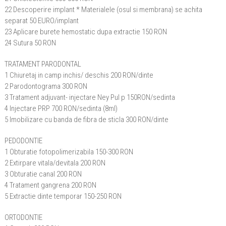
22 Descoperire implant * Materialele (osul si membrana) se achita
separat 50 EURO/implant
23 Aplicare burete hemostatic dupa extractie 150 RON
24 Sutura 50 RON
TRATAMENT PARODONTAL
1 Chiuretaj in camp inchis/ deschis 200 RON/dinte
2 Parodontograma 300 RON
3 Tratament adjuvant- injectare Ney Pul p 150RON/sedinta
4 Injectare PRP 700 RON/sedinta (8ml)
5 Imobilizare cu banda de fibra de sticla 300 RON/dinte
PEDODONTIE
1 Obturatie fotopolimerizabila 150-300 RON
2 Extirpare vitala/devitala 200 RON
3 Obturatie canal 200 RON
4 Tratament gangrena 200 RON
5 Extractie dinte temporar 150-250 RON
ORTODONTIE