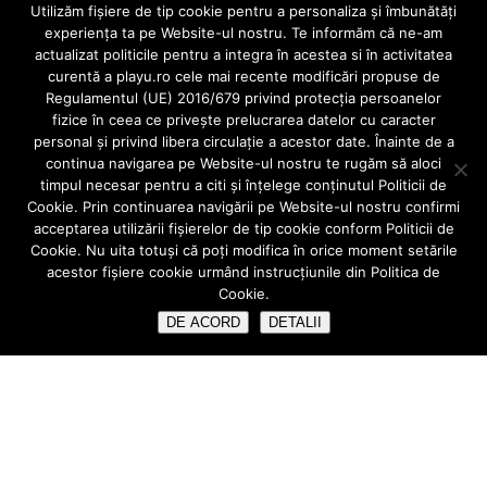
Utilizăm fişiere de tip cookie pentru a personaliza și îmbunătăți
2 Toxina Botulinica 1 zona 150 EURO
experiența ta pe Website-ul nostru. Te informăm că ne-am
2 zone 250 EURO
actualizat politicile pentru a integra în acestea si în activitatea
3 zone 300 EURO
curentă a playu.ro cele mai recente modificări propuse de
3 Acid Hialuronic 1 ml 300 – 350 EURO
Regulamentul (UE) 2016/679 privind protecția persoanelor
4 Excizie 300 – 500 RON/leziune
fizice în ceea ce privește prelucrarea datelor cu caracter
*Preturile in Euro sunt calculate la cursul BNR +1%.
personal și privind libera circulație a acestor date. Înainte de a
continua navigarea pe Website-ul nostru te rugăm să aloci
Program DERMATOLOGIE:
timpul necesar pentru a citi și înțelege conținutul Politicii de
Cookie. Prin continuarea navigării pe Website-ul nostru confirmi
Luni și Miercuri 10:00-17:00
acceptarea utilizării fişierelor de tip cookie conform Politicii de
Cookie. Nu uita totuși că poți modifica în orice moment setările
acestor fişiere cookie urmând instrucțiunile din Politica de
Cookie.
Programari : 0749.987.388
DE ACORD
DETALII
creativecreature
Invert Theme By
SketchThemes