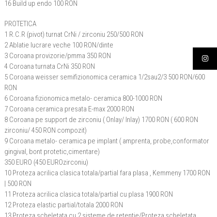
16 Build up endo 100 RON
PROTETICA
1 R.C.R (pivot) turnat CrNi / zirconiu 250/500 RON
2 Ablatie lucrare veche 100 RON/dinte
3 Coroana provizorie/pmma 350 RON
4 Coroana turnata CrNi 350 RON
5 Coroana weisser semifizionomica ceramica 1/2sau2/3 500 RON/600
RON
6 Coroana fizionomica metalo- ceramica 800-1000 RON
7 Coroana ceramica presata E-max 2000 RON
8 Coroana pe support de zirconiu ( Onlay/ Inlay) 1700 RON ( 600 RON
zirconiu/ 450 RON compozit)
9 Coroana metalo- ceramica pe implant ( amprenta, probe,conformator
gingival, bont protetic,cimentare)
350 EURO (450 EUROzirconiu)
10 Proteza acrilica clasica totala/partial fara plasa , Kemmeny 1700 RON
| 500 RON
11 Proteza acrilica clasica totala/partial cu plasa 1900 RON
12 Proteza elastic partial/totala 2000 RON
13 Proteza scheletata cu 2 sisteme de retentie/Proteza scheletata