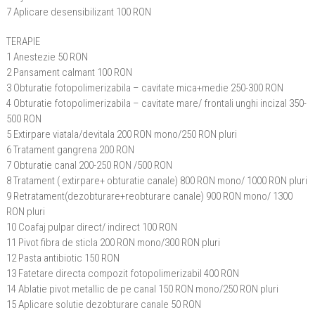
7 Aplicare desensibilizant 100 RON
TERAPIE
1 Anestezie 50 RON
2 Pansament calmant 100 RON
3 Obturatie fotopolimerizabila – cavitate mica+medie 250-300 RON
4 Obturatie fotopolimerizabila – cavitate mare/ frontali unghi incizal 350-
500 RON
5 Extirpare viatala/devitala 200 RON mono/250 RON pluri
6 Tratament gangrena 200 RON
7 Obturatie canal 200-250 RON /500 RON
8 Tratament ( extirpare+ obturatie canale) 800 RON mono/ 1000 RON pluri
9 Retratament(dezobturare+reobturare canale) 900 RON mono/ 1300
RON pluri
10 Coafaj pulpar direct/ indirect 100 RON
11 Pivot fibra de sticla 200 RON mono/300 RON pluri
12 Pasta antibiotic 150 RON
13 Fatetare directa compozit fotopolimerizabil 400 RON
14 Ablatie pivot metallic de pe canal 150 RON mono/250 RON pluri
15 Aplicare solutie dezobturare canale 50 RON