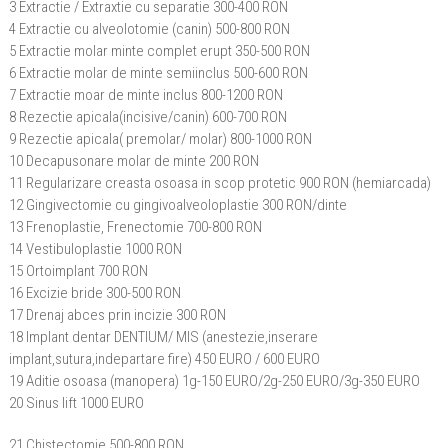
3 Extractie / Extraxtie cu separatie 300-400 RON
4 Extractie cu alveolotomie (canin) 500-800 RON
5 Extractie molar minte complet erupt 350-500 RON
6 Extractie molar de minte semiinclus 500-600 RON
7 Extractie moar de minte inclus 800-1200 RON
8 Rezectie apicala(incisive/canin) 600-700 RON
9 Rezectie apicala( premolar/ molar) 800-1000 RON
10 Decapusonare molar de minte 200 RON
11 Regularizare creasta osoasa in scop protetic 900 RON (hemiarcada)
12 Gingivectomie cu gingivoalveoloplastie 300 RON/dinte
13 Frenoplastie, Frenectomie 700-800 RON
14 Vestibuloplastie 1000 RON
15 Ortoimplant 700 RON
16 Excizie bride 300-500 RON
17 Drenaj abces prin incizie 300 RON
18 Implant dentar DENTIUM/ MIS (anestezie,inserare
implant,sutura,indepartare fire) 450 EURO / 600 EURO
19 Aditie osoasa (manopera) 1g-150 EURO/2g-250 EURO/3g-350 EURO
20 Sinus lift 1000 EURO
21 Chistectomie 500-800 RON