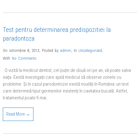
Test pentru determinarea predispozitiei la
paradontoza
On octombrie 8, 2013
,
Posted by
admin
,
In
Uncategorized
,
With
No Comments
O vizită la medicul dentist, cel puțin de două ori pe an, vă poate salva
viața. Există investigații care ajută medicul să observe zonele cu
probleme. Și în cazul parodontozei există noutăți în România: un test
care determină tipul germenilor existenți în cavitatea bucală. Astfel,
tratamentul poate fi mai…
Read More →