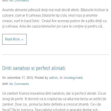
With
No Comments
Anumite alimente pătează dinţii mai mult decât altele. Băuturile închise la
culoare, cum ar fi cafeaua, băuturile tip cola, vinul roşu şi anumite
ceaiuri, sunt în topul listei. Ceaiul Are aceeaşi putere de a păta dinţii ca
şi cafeaua. Asta din cauza taninurilor pe care le conţine şi pentru că,…
Read More →
Dinti sanatosi si perfect aliniati
On octombrie 17, 2013
,
Posted by
admin
,
In
Uncategorized
,
With
No Comments
Un zambet frumos inseamna dinti sanatosi, dar si perfect aliniati. Ca un
sirag de perle. Iti doresti ca si copilul tau sa aiba mai tarziu un astfel de
zambet. Doar ca… primul lui dinte definitiv a crescut stramb. Ce-i de
facut? Nu te ingrijora. Specialistul ortodont si aparatul dentar pot…