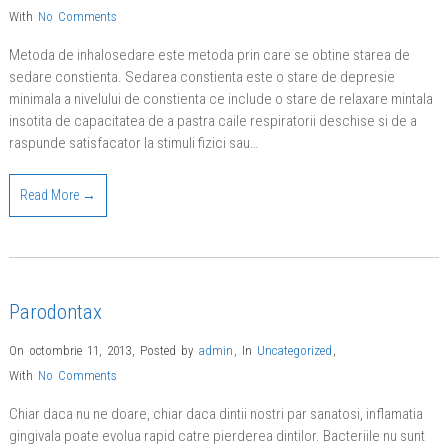
With
No Comments
Metoda de inhalosedare este metoda prin care se obtine starea de
sedare constienta. Sedarea constienta este o stare de depresie
minimala a nivelului de constienta ce include o stare de relaxare mintala
insotita de capacitatea de a pastra caile respiratorii deschise si de a
raspunde satisfacator la stimuli fizici sau…
Read More →
Parodontax
On octombrie 11, 2013
,
Posted by
admin
,
In
Uncategorized
,
With
No Comments
Chiar daca nu ne doare, chiar daca dintii nostri par sanatosi, inflamatia
gingivala poate evolua rapid catre pierderea dintilor. Bacteriile nu sunt