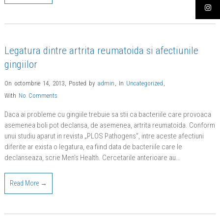
Legatura dintre artrita reumatoida si afectiunile
gingiilor
On octombrie 14, 2013
,
Posted by
admin
,
In
Uncategorized
,
With
No Comments
Daca ai probleme cu gingiile trebuie sa stii ca bacteriile care provoaca
asemenea boli pot declansa, de asemenea, artrita reumatoida. Conform
unui studiu aparut in revista „PLOS Pathogens”, intre aceste afectiuni
diferite ar exista o legatura, ea fiind data de bacteriile care le
declanseaza, scrie Men’s Health. Cercetarile anterioare au…
Read More →