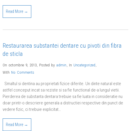
Read More →
Restaurarea substantei dentare cu pivoti din fibra
de sticla
On octombrie 9, 2013
,
Posted by
admin
,
In
Uncategorized
,
With
No Comments
Smaltul si dentina au proprietati fizice diferite. Un dinte natural este
astfel conceput incat sa reziste si sa fie functional de-a lungul vietii.
Pierderea de substanta dentara trebuie sa fie luata in consideratie nu
doar printr-o descriere generala a distructiei respective din punct de
vedere fizic, ci trebuie explicitat…
Read More →