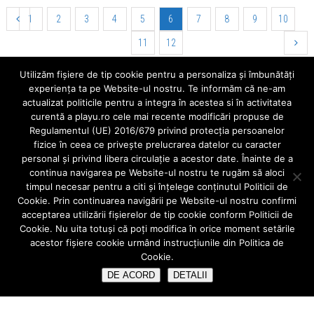
1
2
3
4
5
6
7
8
9
10
11
12
Utilizăm fişiere de tip cookie pentru a personaliza și îmbunătăți
Cauta
experiența ta pe Website-ul nostru. Te informăm că ne-am
actualizat politicile pentru a integra în acestea si în activitatea
curentă a playu.ro cele mai recente modificări propuse de
Regulamentul (UE) 2016/679 privind protecția persoanelor
fizice în ceea ce privește prelucrarea datelor cu caracter
Ultimele Articole
personal și privind libera circulație a acestor date. Înainte de a
continua navigarea pe Website-ul nostru te rugăm să aloci
Aparatele mobile
timpul necesar pentru a citi și înțelege conținutul Politicii de
Când alegem o fațeta dentară?
Cookie. Prin continuarea navigării pe Website-ul nostru confirmi
acceptarea utilizării fişierelor de tip cookie conform Politicii de
Implant sau punte dentara ?
Cookie. Nu uita totuși că poți modifica în orice moment setările
acestor fişiere cookie urmând instrucțiunile din Politica de
IMPLANT DENTAR vs COROANA DENTARA/PUNTE CLASICA
Cookie.
Ce înseamnă urgentă stomatologica?
DE ACORD
DETALII