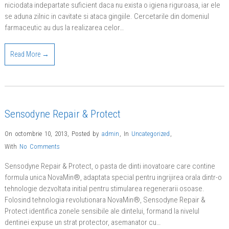
niciodata indepartate suficient daca nu exista o igiena riguroasa, iar ele
se aduna zilnic in cavitate si ataca gingiile. Cercetarile din domeniul
farmaceutic au dus la realizarea celor…
Read More →
Sensodyne Repair & Protect
On octombrie 10, 2013
,
Posted by
admin
,
In
Uncategorized
,
With
No Comments
Sensodyne Repair & Protect, o pasta de dinti inovatoare care contine
formula unica NovaMin®, adaptata special pentru ingrijirea orala dintr-o
tehnologie dezvoltata initial pentru stimularea regenerarii osoase.
Folosind tehnologia revolutionara NovaMin®, Sensodyne Repair &
Protect identifica zonele sensibile ale dintelui, formand la nivelul
dentinei expuse un strat protector, asemanator cu…