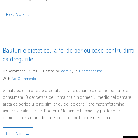
Read More →
Bauturile dietetice, la fel de periculoase pentru dinti
ca drogurile
On octombrie 16, 2013
,
Posted by
admin
,
In
Uncategorized
,
With
No Comments
Sanatatea dintilor este afectata grav de sucurile dietetice pe care le
consumam. O cercetare de ultima ora din domeniul medicinei dentare
arata ca pericolul este similar cu cel pe care il are metamfetamina
asupra sanatatii orale. Doctorul Mohamed Bassiouny, profesor in
domeniul restaurarii dentare, de la o facultate de medicina…
Read More →