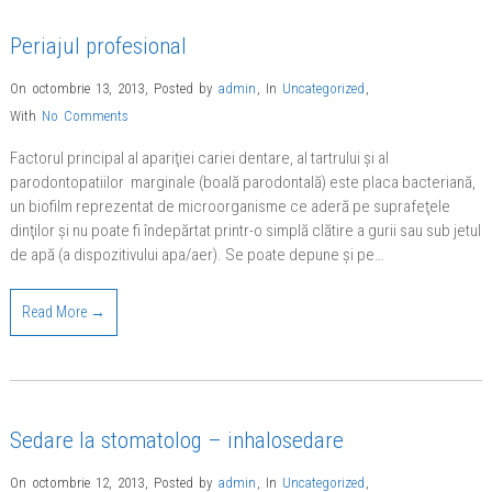
Periajul profesional
On octombrie 13, 2013
,
Posted by
admin
,
In
Uncategorized
,
With
No Comments
Factorul principal al apariţiei cariei dentare, al tartrului şi al
parodontopatiilor marginale (boală parodontală) este placa bacteriană,
un biofilm reprezentat de microorganisme ce aderă pe suprafeţele
dinţilor şi nu poate fi îndepărtat printr-o simplă clătire a gurii sau sub jetul
de apă (a dispozitivului apa/aer). Se poate depune şi pe…
Read More →
Sedare la stomatolog – inhalosedare
On octombrie 12, 2013
,
Posted by
admin
,
In
Uncategorized
,