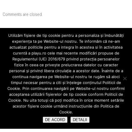
Comments are closed.
Utilizăm fişiere de tip cookie pentru a personaliza și îmbunătăți
Cauta
experiența ta pe Website-ul nostru. Te informăm că ne-am
actualizat politicile pentru a integra în acestea si în activitatea
curentă a playu.ro cele mai recente modificări propuse de
Regulamentul (UE) 2016/679 privind protecția persoanelor
fizice în ceea ce privește prelucrarea datelor cu caracter
Ultimele Articole
personal și privind libera circulație a acestor date. Înainte de a
continua navigarea pe Website-ul nostru te rugăm să aloci
Aparatele mobile
timpul necesar pentru a citi și înțelege conținutul Politicii de
Când alegem o fațeta dentară?
Cookie. Prin continuarea navigării pe Website-ul nostru confirmi
acceptarea utilizării fişierelor de tip cookie conform Politicii de
Implant sau punte dentara ?
Cookie. Nu uita totuși că poți modifica în orice moment setările
acestor fişiere cookie urmând instrucțiunile din Politica de
IMPLANT DENTAR vs COROANA DENTARA/PUNTE CLASICA
Cookie.
Ce înseamnă urgentă stomatologica?
DE ACORD
DETALII