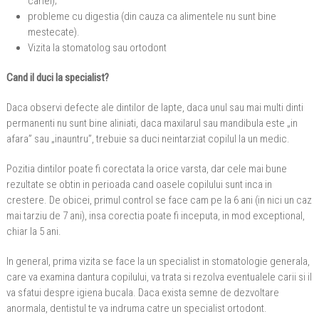
cariei);
probleme cu digestia (din cauza ca alimentele nu sunt bine
mestecate).
Vizita la stomatolog sau ortodont
Cand il duci la specialist?
Daca observi defecte ale dintilor de lapte, daca unul sau mai multi dinti
permanenti nu sunt bine aliniati, daca maxilarul sau mandibula este „in
afara” sau „inauntru”, trebuie sa duci neintarziat copilul la un medic.
Pozitia dintilor poate fi corectata la orice varsta, dar cele mai bune
rezultate se obtin in perioada cand oasele copilului sunt inca in
crestere. De obicei, primul control se face cam pe la 6 ani (in nici un caz
mai tarziu de 7 ani), insa corectia poate fi inceputa, in mod exceptional,
chiar la 5 ani.
In general, prima vizita se face la un specialist in stomatologie generala,
care va examina dantura copilului, va trata si rezolva eventualele carii si il
va sfatui despre igiena bucala. Daca exista semne de dezvoltare
anormala, dentistul te va indruma catre un specialist ortodont.