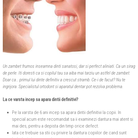
Un zambet frumos inseamna dinti sanatosi, dar si perfect aliniati. Ca un sirag
de perle. Iti doresti ca si copilul tau sa aiba mai tarziu un astfel de zambet.
Doar ca… primul lui dinte definitiv a crescut stramb. Ce-i de facut? Nu te
ingrijora. Specialistul ortodont si aparatul dentar pot rezolva problema.
La ce varsta incep sa apara dintii definitivi?
Pe la varsta de 6 ani incep sa apara dintii definitivi la copii. In
special acum este recomandat sa ii examinezi dantura mai atent si
mai des, pentru a depista din timp orice defect.
Iata ce trebuie sa stii cu privire la dantura copiilor de cand sunt