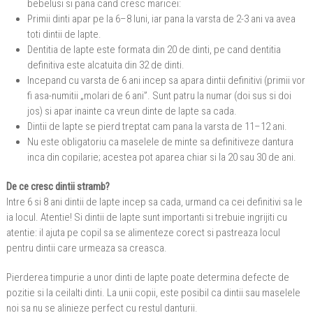
bebelusi si pana cand cresc maricei:
Primii dinti apar pe la 6–8 luni, iar pana la varsta de 2-3 ani va avea
toti dintii de lapte.
Dentitia de lapte este formata din 20 de dinti, pe cand dentitia
definitiva este alcatuita din 32 de dinti.
Incepand cu varsta de 6 ani incep sa apara dintii definitivi (primii vor
fi asa-numitii „molari de 6 ani”. Sunt patru la numar (doi sus si doi
jos) si apar inainte ca vreun dinte de lapte sa cada.
Dintii de lapte se pierd treptat cam pana la varsta de 11–12 ani.
Nu este obligatoriu ca maselele de minte sa definitiveze dantura
inca din copilarie; acestea pot aparea chiar si la 20 sau 30 de ani.
De ce cresc dintii stramb?
Intre 6 si 8 ani dintii de lapte incep sa cada, urmand ca cei definitivi sa le
ia locul. Atentie! Si dintii de lapte sunt importanti si trebuie ingrijiti cu
atentie: il ajuta pe copil sa se alimenteze corect si pastreaza locul
pentru dintii care urmeaza sa creasca.
Pierderea timpurie a unor dinti de lapte poate determina defecte de
pozitie si la ceilalti dinti. La unii copii, este posibil ca dintii sau maselele
noi sa nu se alinieze perfect cu restul danturii.