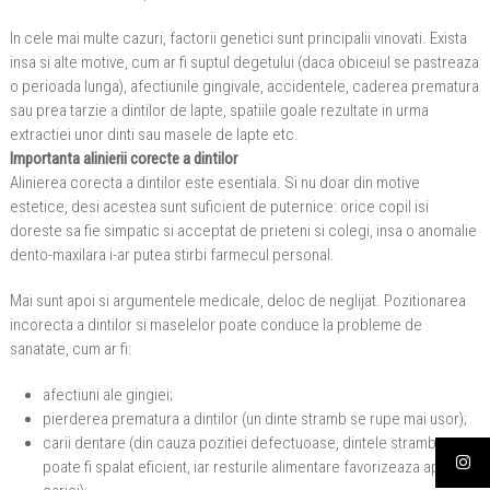
In cele mai multe cazuri, factorii genetici sunt principalii vinovati. Exista
insa si alte motive, cum ar fi suptul degetului (daca obiceiul se pastreaza
o perioada lunga), afectiunile gingivale, accidentele, caderea prematura
sau prea tarzie a dintilor de lapte, spatiile goale rezultate in urma
extractiei unor dinti sau masele de lapte etc.
Importanta alinierii corecte a dintilor
Alinierea corecta a dintilor este esentiala. Si nu doar din motive
estetice, desi acestea sunt suficient de puternice: orice copil isi
doreste sa fie simpatic si acceptat de prieteni si colegi, insa o anomalie
dento-maxilara i-ar putea stirbi farmecul personal.
Mai sunt apoi si argumentele medicale, deloc de neglijat. Pozitionarea
incorecta a dintilor si maselelor poate conduce la probleme de
sanatate, cum ar fi:
afectiuni ale gingiei;
pierderea prematura a dintilor (un dinte stramb se rupe mai usor);
carii dentare (din cauza pozitiei defectuoase, dintele stramb nu
poate fi spalat eficient, iar resturile alimentare favorizeaza aparitia