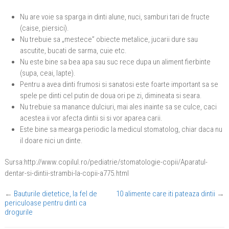
Nu are voie sa sparga in dinti alune, nuci, samburi tari de fructe
(caise, piersici).
Nu trebuie sa „mestece” obiecte metalice, jucarii dure sau
ascutite, bucati de sarma, cuie etc.
Nu este bine sa bea apa sau suc rece dupa un aliment fierbinte
(supa, ceai, lapte).
Pentru a avea dinti frumosi si sanatosi este foarte important sa se
spele pe dinti cel putin de doua ori pe zi, dimineata si seara.
Nu trebuie sa manance dulciuri, mai ales inainte sa se culce, caci
acestea ii vor afecta dintii si si vor aparea carii.
Este bine sa mearga periodic la medicul stomatolog, chiar daca nu
il doare nici un dinte.
Sursa:http://www.copilul.ro/pediatrie/stomatologie-copii/Aparatul-
dentar-si-dintii-strambi-la-copii-a775.html
←
Bauturile dietetice, la fel de
10 alimente care iti pateaza dintii
→
periculoase pentru dinti ca
drogurile