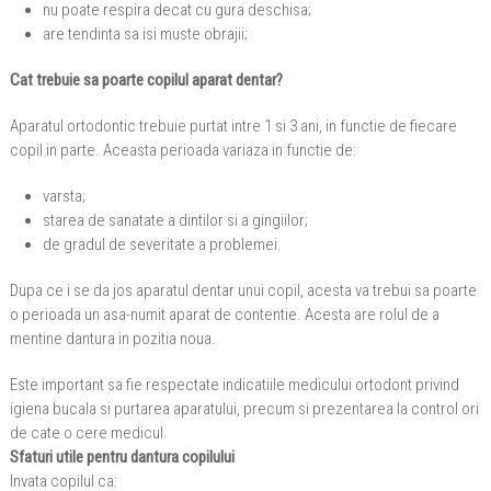
nu poate respira decat cu gura deschisa;
are tendinta sa isi muste obrajii;
Cat trebuie sa poarte copilul aparat dentar?
Aparatul ortodontic trebuie purtat intre 1 si 3 ani, in functie de fiecare
copil in parte. Aceasta perioada variaza in functie de:
varsta;
starea de sanatate a dintilor si a gingiilor;
de gradul de severitate a problemei.
Dupa ce i se da jos aparatul dentar unui copil, acesta va trebui sa poarte
o perioada un asa-numit aparat de contentie. Acesta are rolul de a
mentine dantura in pozitia noua.
Este important sa fie respectate indicatiile medicului ortodont privind
igiena bucala si purtarea aparatului, precum si prezentarea la control ori
de cate o cere medicul.
Sfaturi utile pentru dantura copilului
Invata copilul ca: