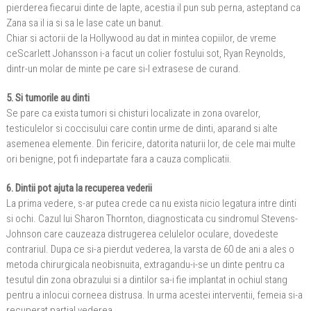
pierderea fiecarui dinte de lapte, acestia il pun sub perna, asteptand ca
Zana sa il ia si sa le lase cate un banut.
Chiar si actorii de la Hollywood au dat in mintea copiilor, de vreme
ceScarlett Johansson i-a facut un colier fostului sot, Ryan Reynolds,
dintr-un molar de minte pe care si-l extrasese de curand.
5. Si tumorile au dinti
Se pare ca exista tumori si chisturi localizate in zona ovarelor,
testiculelor si coccisului care contin urme de dinti, aparand si alte
asemenea elemente. Din fericire, datorita naturii lor, de cele mai multe
ori benigne, pot fi indepartate fara a cauza complicatii.
6. Dintii pot ajuta la recuperea vederii
La prima vedere, s-ar putea crede ca nu exista nicio legatura intre dinti
si ochi. Cazul lui Sharon Thornton, diagnosticata cu sindromul Stevens-
Johnson care cauzeaza distrugerea celulelor oculare, dovedeste
contrariul. Dupa ce si-a pierdut vederea, la varsta de 60 de ani a ales o
metoda chirurgicala neobisnuita, extragandu-i-se un dinte pentru ca
tesutul din zona obrazului si a dintilor sa-i fie implantat in ochiul stang
pentru a inlocui corneea distrusa. In urma acestei interventii, femeia si-a
recuperat partial vederea.