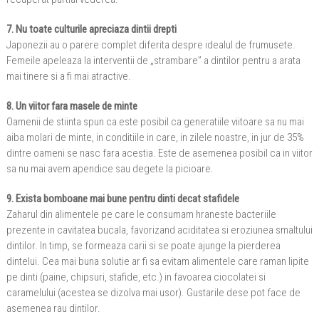
7. Nu toate culturile apreciaza dintii drepti
Japonezii au o parere complet diferita despre idealul de frumusete.
Femeile apeleaza la interventii de „strambare” a dintilor pentru a arata
mai tinere si a fi mai atractive.
8. Un viitor fara masele de minte
Oamenii de stiinta spun ca este posibil ca generatiile viitoare sa nu mai
aiba molari de minte, in conditiile in care, in zilele noastre, in jur de 35%
dintre oameni se nasc fara acestia. Este de asemenea posibil ca in viitor
sa nu mai avem apendice sau degete la picioare.
9. Exista bomboane mai bune pentru dinti decat stafidele
Zaharul din alimentele pe care le consumam hraneste bacteriile
prezente in cavitatea bucala, favorizand aciditatea si eroziunea smaltului
dintilor. In timp, se formeaza carii si se poate ajunge la pierderea
dintelui. Cea mai buna solutie ar fi sa evitam alimentele care raman lipite
pe dinti (paine, chipsuri, stafide, etc.) in favoarea ciocolatei si
caramelului (acestea se dizolva mai usor). Gustarile dese pot face de
asemenea rau dintilor.