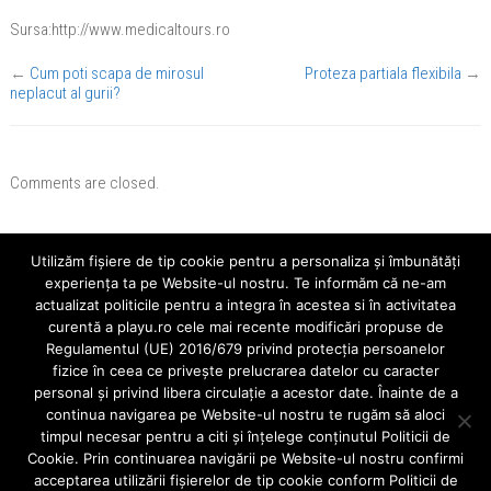
Sursa:http://www.medicaltours.ro
←
Cum poti scapa de mirosul
Proteza partiala flexibila
→
neplacut al gurii?
Comments are closed.
Utilizăm fişiere de tip cookie pentru a personaliza și îmbunătăți
Cauta
experiența ta pe Website-ul nostru. Te informăm că ne-am
actualizat politicile pentru a integra în acestea si în activitatea
curentă a playu.ro cele mai recente modificări propuse de
Regulamentul (UE) 2016/679 privind protecția persoanelor
fizice în ceea ce privește prelucrarea datelor cu caracter
Ultimele Articole
personal și privind libera circulație a acestor date. Înainte de a
continua navigarea pe Website-ul nostru te rugăm să aloci
Aparatele mobile
timpul necesar pentru a citi și înțelege conținutul Politicii de
Când alegem o fațeta dentară?
Cookie. Prin continuarea navigării pe Website-ul nostru confirmi
acceptarea utilizării fişierelor de tip cookie conform Politicii de