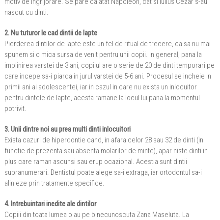
motiv de ingrijorare. Se pare ca atat Napoleon, cat si Iulius Cezar s-au
nascut cu dinti.
2. Nu tuturor le cad dintii de lapte
Pierderea dintilor de lapte este un fel de ritual de trecere, ca sa nu mai
spunem si o mica sursa de venit pentru unii copii. In general, pana la
implinirea varstei de 3 ani, copilul are o serie de 20 de dinti temporari pe
care incepe sa-i piarda in jurul varstei de 5-6 ani. Procesul se incheie in
primii ani ai adolescentei, iar in cazul in care nu exista un inlocuitor
pentru dintele de lapte, acesta ramane la locul lui pana la momentul
potrivit.
3. Unii dintre noi au prea multi dinti inlocuitori
Exista cazuri de hiperdontie cand, in afara celor 28 sau 32 de dinti (in
functie de prezenta sau absenta molarilor de minte), apar niste dinti in
plus care raman ascunsi sau erup ocazional. Acestia sunt dintii
supranumerari. Dentistul poate alege sa-i extraga, iar ortodontul sa-i
alinieze prin tratamente specifice.
4. Intrebuintari inedite ale dintilor
Copiii din toata lumea o au pe binecunoscuta Zana Maseluta. La