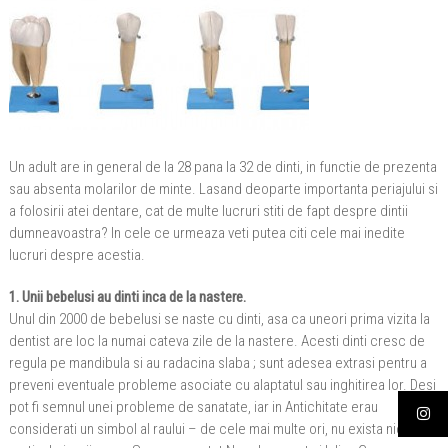
Un adult are in general de la 28 pana la 32 de dinti, in functie de prezenta
sau absenta molarilor de minte. Lasand deoparte importanta periajului si
a folosirii atei dentare, cat de multe lucruri stiti de fapt despre dintii
dumneavoastra? In cele ce urmeaza veti putea citi cele mai inedite
lucruri despre acestia.
1. Unii bebelusi au dinti inca de la nastere.
Unul din 2000 de bebelusi se naste cu dinti, asa ca uneori prima vizita la
dentist are loc la numai cateva zile de la nastere. Acesti dinti cresc de
regula pe mandibula si au radacina slaba ; sunt adesea extrasi pentru a
preveni eventuale probleme asociate cu alaptatul sau inghitirea lor. Desi
pot fi semnul unei probleme de sanatate, iar in Antichitate erau
considerati un simbol al raului – de cele mai multe ori, nu exista niciun