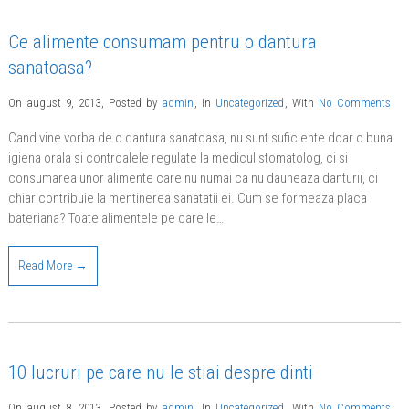
Ce alimente consumam pentru o dantura
sanatoasa?
On august 9, 2013
,
Posted by
admin
,
In
Uncategorized
,
With
No Comments
Cand vine vorba de o dantura sanatoasa, nu sunt suficiente doar o buna
igiena orala si controalele regulate la medicul stomatolog, ci si
consumarea unor alimente care nu numai ca nu dauneaza danturii, ci
chiar contribuie la mentinerea sanatatii ei. Cum se formeaza placa
bateriana? Toate alimentele pe care le…
Read More →
10 lucruri pe care nu le stiai despre dinti
On august 8, 2013
,
Posted by
admin
,
In
Uncategorized
,
With
No Comments