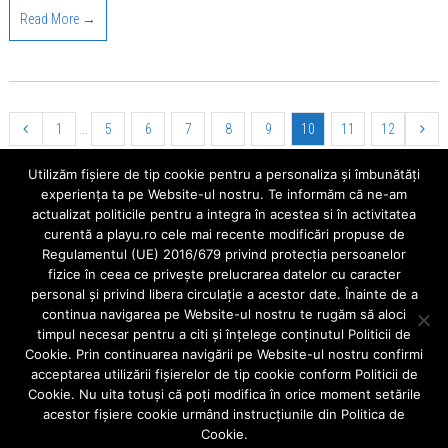
Read More →
1
...
5
6
7
8
9
10
11
12
Utilizăm fişiere de tip cookie pentru a personaliza și îmbunătăți
Cauta
experiența ta pe Website-ul nostru. Te informăm că ne-am
actualizat politicile pentru a integra în acestea si în activitatea
curentă a playu.ro cele mai recente modificări propuse de
Regulamentul (UE) 2016/679 privind protecția persoanelor
fizice în ceea ce privește prelucrarea datelor cu caracter
Ultimele Articole
personal și privind libera circulație a acestor date. Înainte de a
continua navigarea pe Website-ul nostru te rugăm să aloci
Aparatele mobile
timpul necesar pentru a citi și înțelege conținutul Politicii de
Când alegem o fațeta dentară?
Cookie. Prin continuarea navigării pe Website-ul nostru confirmi
acceptarea utilizării fişierelor de tip cookie conform Politicii de
Implant sau punte dentara ?
Cookie. Nu uita totuși că poți modifica în orice moment setările
acestor fişiere cookie urmând instrucțiunile din Politica de
IMPLANT DENTAR vs COROANA DENTARA/PUNTE CLASICA
Cookie.