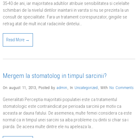
35-40 de ani, iar majoritatea adultilor atribuie sensibilitatea si celelalte
schimbari de la nivelul dintilor inaintarii in varsta si nu se prezinta la un
consult de specialitate. Fara un tratament corespunzator, gingiile se
retrag atat de mult incat radacinile dintelui…
Read More →
Mergem la stomatolog in timpul sarcinii?
On august 11, 2013
,
Posted by
admin
,
In
Uncategorized
,
With
No Comments
Generalitati Perceptia majoritatii populatiei este ca tratamentul
stomatologic este contraindicat pe perioada sarcinii pe motiv ca
aceasta ar dauna fatului. De asemenea, multe femei considera ca este
normal ca in timpul unei sarcini sa aiba probleme cu dintii si chiar sa-i
piarda. De aceea multe dintre ele nu apeleaza la…