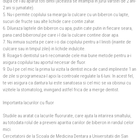
dupa ce i-au aparut toti dintii (aceasta se intampla in jurul varstei de 2 ani-
2 ani si jumatate).
5. Nu-i permite copilului sa mearga la culcare cu un biberon cu lapte,
sucuri de fructe sau alte lichide care contin zahar.
6. Dilueaza laptele din biberon cu apa, putin cate putin in fiecare seara,
pana cand biberonul pe care i-l dai la culcare contine doar apa.
7. Nu inmuia suzeta pe care i-o dai copilului pentru a-l linisti (inainte de
culcare sau in timpul zilei) in lichide indulcite.
8. Roaga-ti dentistul sa-ti recomande cele mai bune metode pentru a-i
asigura copilului tau aportul necesar de fluor.
9. Du-l pe cel mic la prima lui vizita la dentist inca de cand implineste 1 an
de zile si programeaza-l apoi la controale regulate la 6 luni. In acest fel,
te vei asigura ca dantura lui este sanatoasa si cel mic se va obisnui cu
vizitele la stomatolog, invingand astfel frica de a merge dentist.
Importanta lacurilor cu fluor
Studiile au aratat ca lacurile fluorurate, care ajuta la intarirea smaltului,
au totodata rolul de a preveni aparitia cariilor de biberon in randul celor
mici.
Cercetatorii de la Scoala de Medicina Dentara a Universitatii din San