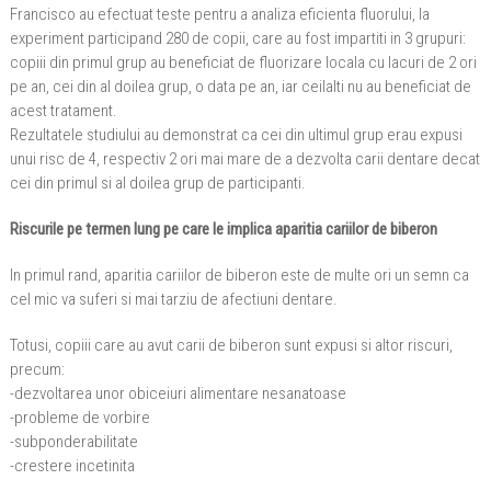
Francisco au efectuat teste pentru a analiza eficienta fluorului, la
experiment participand 280 de copii, care au fost impartiti in 3 grupuri:
copiii din primul grup au beneficiat de fluorizare locala cu lacuri de 2 ori
pe an, cei din al doilea grup, o data pe an, iar ceilalti nu au beneficiat de
acest tratament.
Rezultatele studiului au demonstrat ca cei din ultimul grup erau expusi
unui risc de 4, respectiv 2 ori mai mare de a dezvolta carii dentare decat
cei din primul si al doilea grup de participanti.
Riscurile pe termen lung pe care le implica aparitia cariilor de biberon
In primul rand, aparitia cariilor de biberon este de multe ori un semn ca
cel mic va suferi si mai tarziu de afectiuni dentare.
Totusi, copiii care au avut carii de biberon sunt expusi si altor riscuri,
precum:
-dezvoltarea unor obiceiuri alimentare nesanatoase
-probleme de vorbire
-subponderabilitate
-crestere incetinita