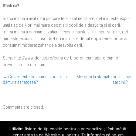
Stiati ca?
-daca mama a avut carii pe care le-a lasat netratate, cel mic este expus
unui risc de 4 ori mai mare decat alti copii de a dezvolta si el carii.
-daca mama a consumat zahar in exces inainte si in timpul sarcinii, cel
mic este expus unui risc de 4 ori mai mare decat copiii femeilor ce au
consumat moderat zahar de a dezvolta carii.
Sursa:http://www.dentist.ro/caria-de-biberon-cum-apare-cum-o-
prevenim-cum-o-tratam
←
Ce alimente consumam pentru o
Mergem la stomatolog in timpul
dantura sanatoasa?
sarcinii?
→
Comments are closed.
Utilizăm fişiere de tip cookie pentru a personaliza și îmbunătăți
Cauta
experiența ta pe Website-ul nostru. Te informăm că ne-am