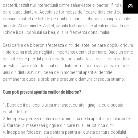
bacterii, rezultatul interactiunii dintre zahar/lapte si bacterii fiind un acid
care ataca dantura. Acesta se formeaza de fiecare data cand cel mic
consuma astfel de lichide ce contin zahar si actioneaza asupra dintilor
timp de 20 de minute. Astfel, parintii trebuie sa fie atenti nu doar la ce
lichide ii dau copilului sa bea, ci si la frecventa consumului.
Desi cariile de biberon afecteaza dintii de lapte, pe care copilul oricum
ii pierde, nu trebuie neglijata importanta dentitiei primare. Daca un dinte
de lapte este pierdut prea repede, pe spatiul lasat gol in urma caderii
acestuia (care este destinat unui dinte permanent) s-ar putea extinde
unul din dintii alaturati, ceea ce in momentul aparitiei dentitiei
permanente duce la probleme precum o dantura crescuta stramb.
Cum poti preveni aparitia cariilor de biberon?
1. Dupa ce ii dai copilului sa manance, curata-i gingiile cu o bucata
curata de tifon.
2. Incepe sa periezi dantura celui mic inca de la aparitia primului dinte.
3. Curata-i si maseaza-i gingiile din care nu au erupt inca dintii.
4. Incepe sa folosesti ata dentara pentru a-i curata dantura copilului