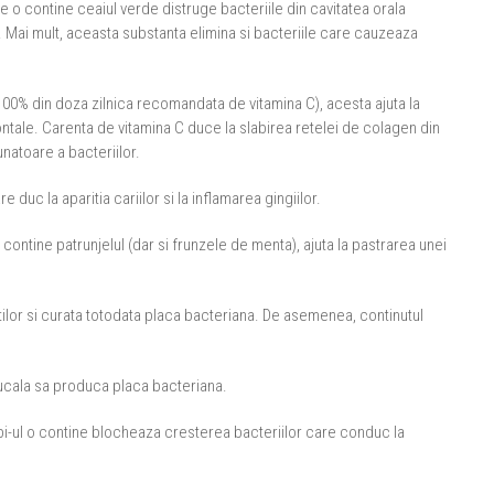
 o contine ceaiul verde distruge bacteriile din cavitatea orala
 Mai mult, aceasta substanta elimina si bacteriile care cauzeaza
100% din doza zilnica recomandata de vitamina C), acesta ajuta la
dontale. Carenta de vitamina C duce la slabirea retelei de colagen din
unatoare a bacteriilor.
uc la aparitia cariilor si la inflamarea gingiilor.
ontine patrunjelul (dar si frunzele de menta), ajuta la pastrarea unei
ilor si curata totodata placa bacteriana. De asemenea, continutul
bucala sa produca placa bacteriana.
-ul o contine blocheaza cresterea bacteriilor care conduc la