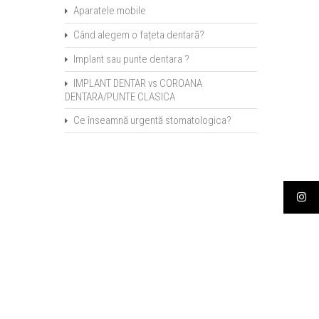
Aparatele mobile
Când alegem o fațeta dentară?
Implant sau punte dentara ?
IMPLANT DENTAR vs COROANA
DENTARA/PUNTE CLASICA
Ce înseamnă urgentă stomatologica?