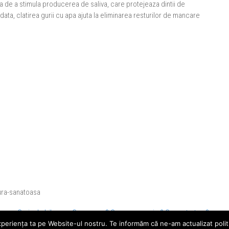
e a stimula producerea de saliva, care protejeaza dintii de
odata, clatirea gurii cu apa ajuta la eliminarea resturilor de mancare
ura-sanatoasa
Caria de biberon. Cum apare? Cum o prevenim? Cum o tratam?
→
xperiența ta pe Website-ul nostru. Te informăm că ne-am actualizat politic