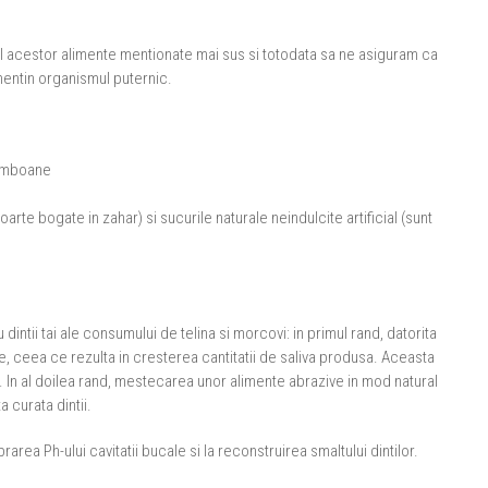
l acestor alimente mentionate mai sus si totodata sa ne asiguram ca
mentin organismul puternic.
bomboane
rte bogate in zahar) si sucurile naturale neindulcite artificial (sunt
dintii tai ale consumului de telina si morcovi: in primul rand, datorita
e, ceea ce rezulta in cresterea cantitatii de saliva produsa. Aceasta
lor. In al doilea rand, mestecarea unor alimente abrazive in mod natural
 curata dintii.
rarea Ph-ului cavitatii bucale si la reconstruirea smaltului dintilor.