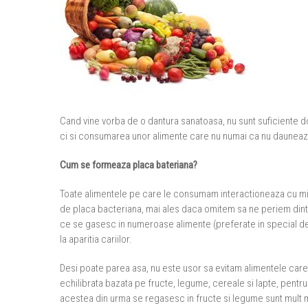
Cand vine vorba de o dantura sanatoasa, nu sunt suficiente do
ci si consumarea unor alimente care nu numai ca nu dauneaza d
Cum se formeaza placa bateriana?
Toate alimentele pe care le consumam interactioneaza cu mic
de placa bacteriana, mai ales daca omitem sa ne periem dinti
ce se gasesc in numeroase alimente (preferate in special de 
la aparitia cariilor.
Desi poate parea asa, nu este usor sa evitam alimentele care d
echilibrata bazata pe fructe, legume, cereale si lapte, pentru 
acestea din urma se regasesc in fructe si legume sunt mult ma