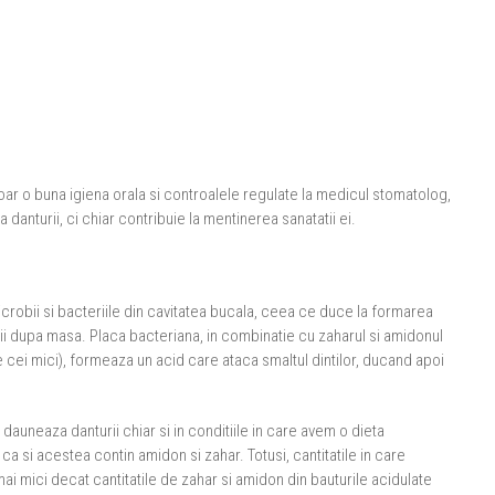
ar o buna igiena orala si controalele regulate la medicul stomatolog,
anturii, ci chiar contribuie la mentinerea sanatatii ei.
robii si bacteriile din cavitatea bucala, ceea ce duce la formarea
i dupa masa. Placa bacteriana, in combinatie cu zaharul si amidonul
cei mici), formeaza un acid care ataca smaltul dintilor, ducand apoi
auneaza danturii chiar si in conditiile in care avem o dieta
ca si acestea contin amidon si zahar. Totusi, cantitatile in care
i mici decat cantitatile de zahar si amidon din bauturile acidulate