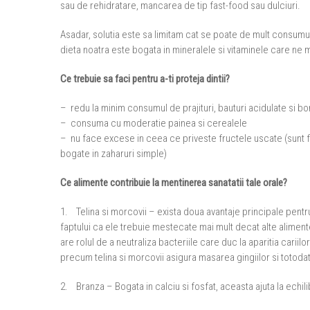
sau de rehidratare, mancarea de tip fast-food sau dulciuri.
Asadar, solutia este sa limitam cat se poate de mult consumu
dieta noatra este bogata in mineralele si vitaminele care ne 
Ce trebuie sa faci pentru a-ti proteja dintii?
– redu la minim consumul de prajituri, bauturi acidulate si 
– consuma cu moderatie painea si cerealele
– nu face excese in ceea ce priveste fructele uscate (sunt foa
bogate in zaharuri simple)
Ce alimente contribuie la mentinerea sanatatii tale orale?
1. Telina si morcovii – exista doua avantaje principale pentru 
faptului ca ele trebuie mestecate mai mult decat alte aliment
are rolul de a neutraliza bacteriile care duc la aparitia carii
precum telina si morcovii asigura masarea gingiilor si totodata
2. Branza – Bogata in calciu si fosfat, aceasta ajuta la echilib