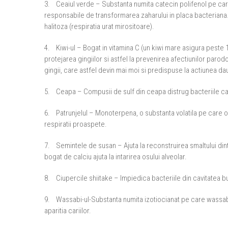
3. Ceaiul verde – Substanta numita catecin polifenol pe care
responsabile de transformarea zaharului in placa bacteriana.
halitoza (respiratia urat mirositoare).
4. Kiwi-ul – Bogat in vitamina C (un kiwi mare asigura peste 
protejarea gingiilor si astfel la prevenirea afectiunilor paro
gingii, care astfel devin mai moi si predispuse la actiunea da
5. Ceapa – Compusii de sulf din ceapa distrug bacteriile care d
6. Patrunjelul – Monoterpena, o substanta volatila pe care o c
respiratii proaspete.
7. Semintele de susan – Ajuta la reconstruirea smaltului dint
bogat de calciu ajuta la intarirea osului alveolar.
8. Ciupercile shiitake – Impiedica bacteriile din cavitatea 
9. Wassabi-ul-Substanta numita izotiocianat pe care wassabi
aparitia cariilor.