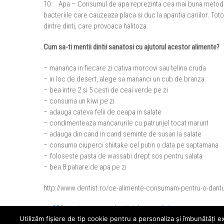
10. Apa – Consumul de apa reprezinta cea mai buna metoda d
bacteriile care cauzeaza placa si duc la aparitia cariilor. Tot
dintre dinti, care provoaca halitoza.
Cum sa-ti mentii dintii sanatosi cu ajutorul acestor alimente?
– mananca in fiecare zi cativa morcovi sau telina cruda
– in loc de desert, alege sa mananci un cub de branza
– bea intre 2 si 5 cesti de ceai verde pe zi
– consuma un kiwi pe zi
– adauga cateva felii de ceapa in salate
– condimenteaza mancarurile cu patrunjel tocat marunt
– adauga din cand in cand seminte de susan la salate
– consuma ciuperci shiitake cel putin o data pe saptamana
– foloseste pasta de wassabi drept sos pentru salata
– bea 8 pahare de apa pe zi
http://www.dentist.ro/ce-alimente-consumam-pentru-o-dant
←
10 lucruri pe care nu le stiai despre dinti
Utilizăm fişiere de tip cookie pentru a personaliza și îmbunătăți e