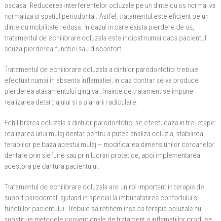
osoasa. Reducerea interferentelor ocluzale pe un dinte cu os normal va
normaliza si spatiul periodontal. Astfel, tratamentul este eficient pe un
dinte cu mobilitate redusa. In cazul in care exista pierdere de os,
tratamentul de echilibrare ocluzala este indicat numai daca pacientul
acuza pierderea functiei sau disconfort.
Tratamentul de echilibrare ocluzala a dintilor parodontotici trebuie
efectuat numai in absenta inflamatiei; in caz contrar se va produce
pierderea atasamentului gingival. Inainte de tratament se impune
realizarea detartrajului si a planarii radiculare.
Echilibrarea ocluzala a dintilor parodontotici se efectueaza in trei etape:
realizarea unui mulaj dentar pentru a putea analiza ocluzia, stabilirea
terapiilor pe baza acestui mulaj – modificarea dimensiunilor coroanelor
dentare prin slefuire sau prin lucrari protetice, apoi implementarea
acestora pe dantura pacientului.
Tratamentul de echilibrare ocluzala are un rol important in terapia de
suport parodontal, ajutand in special la imbunatatirea confortului si
functiilor pacientului. Trebuie sa retinem insa ca terapia ocluzala nu
substituie metodele conventionale de tratament a inflamatiilor produse