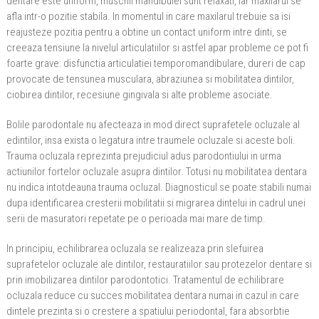
dentare este uniform, muschii mandibulei sunt relaxati, iar maxilarul se
afla intr-o pozitie stabila. In momentul in care maxilarul trebuie sa isi
reajusteze pozitia pentru a obtine un contact uniform intre dinti, se
creeaza tensiune la nivelul articulatiilor si astfel apar probleme ce pot fi
foarte grave: disfunctia articulatiei temporomandibulare, dureri de cap
provocate de tensunea musculara, abraziunea si mobilitatea dintilor,
ciobirea dintilor, recesiune gingivala si alte probleme asociate.
Bolile parodontale nu afecteaza in mod direct suprafetele ocluzale al
edintilor, insa exista o legatura intre traumele ocluzale si aceste boli.
Trauma ocluzala reprezinta prejudiciul adus parodontiului in urma
actiunilor fortelor ocluzale asupra dintilor. Totusi nu mobilitatea dentara
nu indica intotdeauna trauma ocluzal. Diagnosticul se poate stabili numai
dupa identificarea cresterii mobilitatii si migrarea dintelui in cadrul unei
serii de masuratori repetate pe o perioada mai mare de timp.
In principiu, echilibrarea ocluzala se realizeaza prin slefuirea
suprafetelor ocluzale ale dintilor, restauratiilor sau protezelor dentare si
prin imobilizarea dintilor parodontotici. Tratamentul de echilibrare
ocluzala reduce cu succes mobilitatea dentara numai in cazul in care
dintele prezinta si o crestere a spatiului periodontal, fara absorbtie