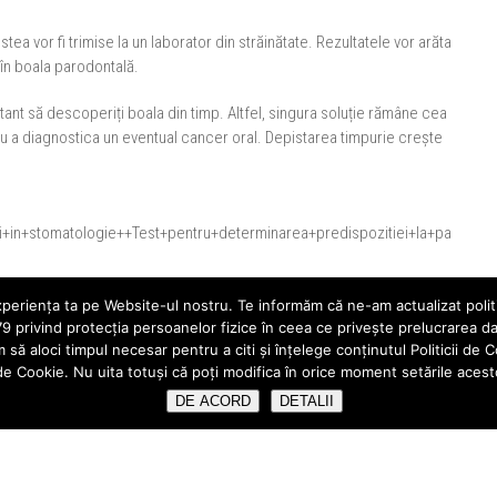
tea vor fi trimise la un laborator din străinătate. Rezultatele vor arăta
 în boala parodontală.
ortant să descoperiți boala din timp. Altfel, singura soluție rămâne cea
ru a diagnostica un eventual cancer oral. Depistarea timpurie crește
tati+in+stomatologie++Test+pentru+determinarea+predispozitiei+la+pa
Restaurarea substantei dentare cu pivoti din fibra de sticla
→
xperiența ta pe Website-ul nostru. Te informăm că ne-am actualizat politic
rivind protecția persoanelor fizice în ceea ce privește prelucrarea datel
ă aloci timpul necesar pentru a citi și înțelege conținutul Politicii de 
i de Cookie. Nu uita totuși că poți modifica în orice moment setările aces
DE ACORD
DETALII