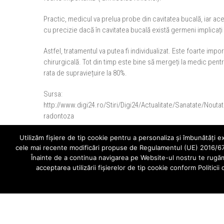
Practic, medicul va prelua probe din cavitatea bucală, iar aces
cu precizie dacă în cavitatea bucală există germeni implicați
Astfel, tratamentul va putea fi individualizat. Este foarte imp
chirurgicală. Tot din timp este bine să mergeți la medic pent
rata de supraviețuire la 80%.
Sursa:
http://www.digi24.ro/Stiri/Digi24/Actualitate/Sanatate/Nou
radontoza
←
Tratament de echilibrare ocluzala a dintilor parodontotici
Utilizăm fişiere de tip cookie pentru a personaliza și îmbunătăți e
cele mai recente modificări propuse de Regulamentul (UE) 2016/679 p
Înainte de a continua navigarea pe Website-ul nostru te rugăm s
acceptarea utilizării fişierelor de tip cookie conform Politici
Comments are closed.