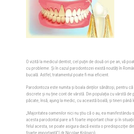
O vizită la medicul dentist, cel puțin de două ori pe an, vă po
cu probleme. Și în cazul parodontozei există noutăți în Români
bucală. Astfel, tratamentul poate fi mai eficient.
Parodontoza este numita și boala dinților sănătoși, pentru c
discrete și nu ține cont de vârstă. Din populația cu vârstă de 
păcate, însă, ajung la medic, cu această boală, și tineri până î
„Majoritatea oamenilor nici nu știu că o au, ea manifestându-s
acesta parodontal pare a fi foarte important chiar și în situații
felul acesta, se poate asigura dacă exista o predispoziție d
foarte importantă”( dr.Nicolae Krilovici).