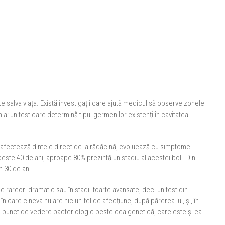
ate salva viața. Există investigații care ajută medicul să observe zonele
a: un test care determină tipul germenilor existenți în cavitatea
ă afectează dintele direct de la rădăcină, evoluează cu simptome
peste 40 de ani, aproape 80% prezintă un stadiu al acestei boli. Din
n 30 de ani.
e rareori dramatic sau în stadii foarte avansate, deci un test din
 în care cineva nu are niciun fel de afecțiune, după părerea lui, și, în
in punct de vedere bacteriologic peste cea genetică, care este și ea