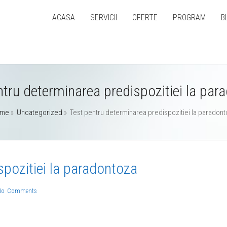
ACASA
SERVICII
OFERTE
PROGRAM
B
ntru determinarea predispozitiei la par
me
»
Uncategorized
»
Test pentru determinarea predispozitiei la paradon
spozitiei la paradontoza
No Comments