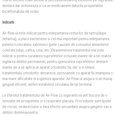
foarte eficient toate petele si detritusurile(tartru) existente pe suprafata
dentara dar actioneaza si ca un medicament datorita propietatilor
bicarbonatului de sodiu.
Indicatii
Air-flow-ul este indicat pentru indepartarea resturilor de tartru(dupa
detartraj), a placii bacteriene si cel mai important pentru indepartarea
petelor/coloratiilor extrinseci (pete cauzate de consumul alimentelor
colorate,tutun, cafea, ceai, etc.)Deasemenea tratamentul mai este
indicat si pentru curatarea suprafetelor ocluzale inainte de a se realiza
sigilarea dintilor permanenti, pentru igienizarea suprafetelor dentare
inainte de a se aplica un aparat ortodontic fix, dar si in timpul
tratamentului ortodontic deoarece, persoanele cu aparat fix intampina o
mai mare dificultate in a igieniza aparatul. Air-Flow-ul asigura si un masaj
gingival eficient, astfel restabilind circulatia de tip terminal.
La sfarsitul tratamentului de Air-Flow cu siguranta va veti bucura de o
senzatie de prospetime si o respiratie placuta. Procedurile sunt lipsite
de riscuri, nedureroase si fara efecte secundare asupra gingiilor sau a
dintilor dumneavoastra.