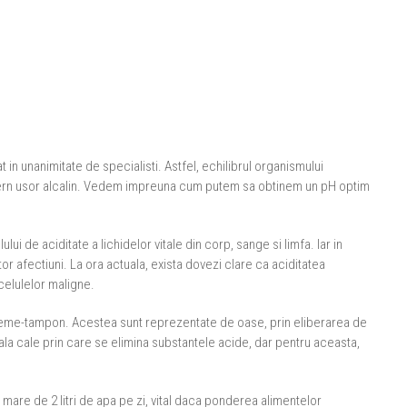
t in unanimitate de specialisti. Astfel, echilibrul organismului
tern usor alcalin. Vedem impreuna cum putem sa obtinem un pH optim
ui de aciditate a lichidelor vitale din corp, sange si limfa. Iar in
tor afectiuni. La ora actuala, exista dovezi clare ca aciditatea
 celulelor maligne.
isteme-tampon. Acestea sunt reprezentate de oase, prin eliberarea de
cipala cale prin care se elimina substantele acide, dar pentru aceasta,
mare de 2 litri de apa pe zi, vital daca ponderea alimentelor