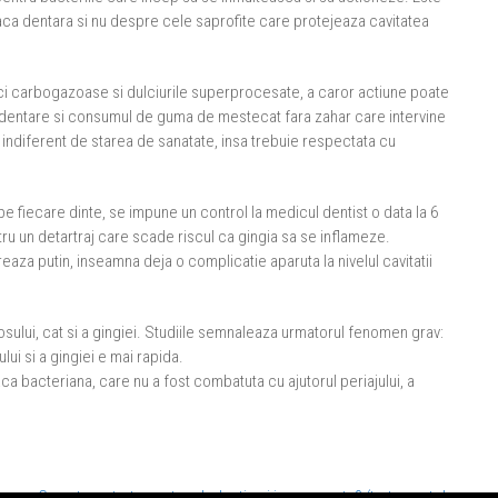
ca dentara si nu despre cele saprofite care protejeaza cavitatea
ulci carbogazoase si dulciurile superprocesate, a caror actiune poate
tei dentare si consumul de guma de mestecat fara zahar care intervine
ie indiferent de starea de sanatate, insa trebuie respectata cu
e fiecare dinte, se impune un control la medicul dentist o data la 6
ntru un detartraj care scade riscul ca gingia sa se inflameze.
eaza putin, inseamna deja o complicatie aparuta la nivelul cavitatii
osului, cat si a gingiei. Studiile semnaleaza urmatorul fenomen grav:
ui si a gingiei e mai rapida.
ca bacteriana, care nu a fost combatuta cu ajutorul periajului, a
Ce este un tratament endodontic si in ce consta? (tratament de