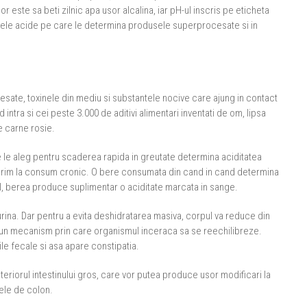
r este sa beti zilnic apa usor alcalina, iar pH-ul inscris pe eticheta
ntele acide pe care le determina produsele superprocesate si in
ocesate, toxinele din mediu si substantele nocive care ajung in contact
intra si cei peste 3.000 de aditivi alimentari inventati de om, lipsa
e carne rosie.
le aleg pentru scaderea rapida in greutate determina aciditatea
referim la consum cronic. O bere consumata din cand in cand determina
ol, berea produce suplimentar o aciditate marcata in sange.
rina. Dar pentru a evita deshidratarea masiva, corpul va reduce din
sta un mecanism prin care organismul inceraca sa se reechilibreze.
ile fecale si asa apare constipatia.
eriorul intestinului gros, care vor putea produce usor modificari la
rele de colon.