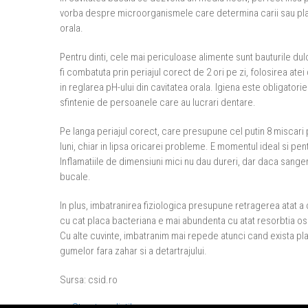
vorba despre microorganismele care determina carii sau pla
orala.
Pentru dinti, cele mai periculoase alimente sunt bauturile d
fi combatuta prin periajul corect de 2 ori pe zi, folosirea a
in reglarea pH-ului din cavitatea orala. Igiena este obligator
sfintenie de persoanele care au lucrari dentare.
Pe langa periajul corect, care presupune cel putin 8 miscari p
luni, chiar in lipsa oricarei probleme. E momentul ideal si pe
Inflamatiile de dimensiuni mici nu dau dureri, dar daca sanger
bucale.
In plus, imbatranirea fiziologica presupune retragerea atat a 
cu cat placa bacteriana e mai abundenta cu atat resorbtia osul
Cu alte cuvinte, imbatranim mai repede atunci cand exista pla
gumelor fara zahar si a detartrajului.
Sursa: csid.ro
←
Structura dintilor