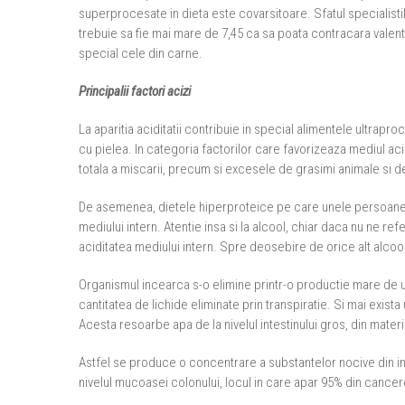
superprocesate in dieta este covarsitoare. Sfatul specialistilo
trebuie sa fie mai mare de 7,45 ca sa poata contracara vale
special cele din carne.
Principalii factori acizi
La aparitia aciditatii contribuie in special alimentele ultrapr
cu pielea. In categoria factorilor care favorizeaza mediul acid 
totala a miscarii, precum si excesele de grasimi animale si d
De asemenea, dietele hiperproteice pe care unele persoane 
mediului intern. Atentie insa si la alcool, chiar daca nu ne 
aciditatea mediului intern. Spre deosebire de orice alt alco
Organismul incearca s-o elimine printr-o productie mare de u
cantitatea de lichide eliminate prin transpiratie. Si mai exi
Acesta resoarbe apa de la nivelul intestinului gros, din materi
Astfel se produce o concentrare a substantelor nocive din int
nivelul mucoasei colonului, locul in care apar 95% din cance