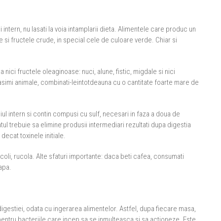
intern, nu lasati la voia intamplarii dieta. Alimentele care produc un
 si fructele crude, in special cele de culoare verde. Chiar si
 nici fructele oleaginoase: nuci, alune, fistic, migdale si nici
asimi animale, combinati-leintotdeauna cu o cantitate foarte mare de
ul intern si contin compusi cu sulf, necesari in faza a doua de
atul trebuie sa elimine produsii intermediari rezultati dupa digestia
decat toxinele initiale.
ccoli, rucola. Alte sfaturi importante: daca beti cafea, consumati
 apa.
igestiei, odata cu ingerarea alimentelor. Astfel, dupa fiecare masa,
pentru bacteriile care incep sa se inmulteasca si sa actioneze. Este