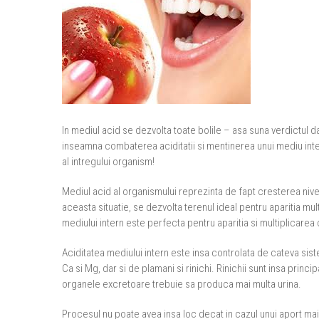
In mediul acid se dezvolta toate bolile – asa suna verdictul da
inseamna combaterea aciditatii si mentinerea unui mediu in
al intregului organism!
Mediul acid al organismului reprezinta de fapt cresterea nivelul
aceasta situatie, se dezvolta terenul ideal pentru aparitia mul
mediului intern este perfecta pentru aparitia si multiplicarea
Aciditatea mediului intern este insa controlata de cateva s
Ca si Mg, dar si de plamani si rinichi. Rinichii sunt insa prin
organele excretoare trebuie sa produca mai multa urina.
Procesul nu poate avea insa loc decat in cazul unui aport mai 