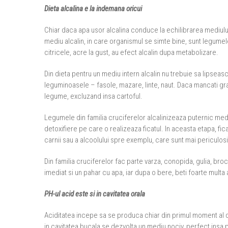
Dieta alcalina e la indemana oricui
Chiar daca apa usor alcalina conduce la echilibrarea mediului 
mediu alcalin, in care organismul se simte bine, sunt legumele
citricele, acre la gust, au efect alcalin dupa metabolizare.
Din dieta pentru un mediu intern alcalin nu trebuie sa lipseasca
leguminoasele – fasole, mazare, linte, naut. Daca mancati gr
legume, excluzand insa cartoful.
Legumele din familia cruciferelor alcalinizeaza puternic medi
detoxifiere pe care o realizeaza ficatul. In aceasta etapa, fic
carnii sau a alcoolului spre exemplu, care sunt mai periculosi 
Din familia cruciferelor fac parte varza, conopida, gulia, bro
imediat si un pahar cu apa, iar dupa o bere, beti foarte multa
PH-ul acid este si in cavitatea orala
Aciditatea incepe sa se produca chiar din primul moment al d
in cavitatea bucala se dezvolta un mediu nociv, perfect insa 