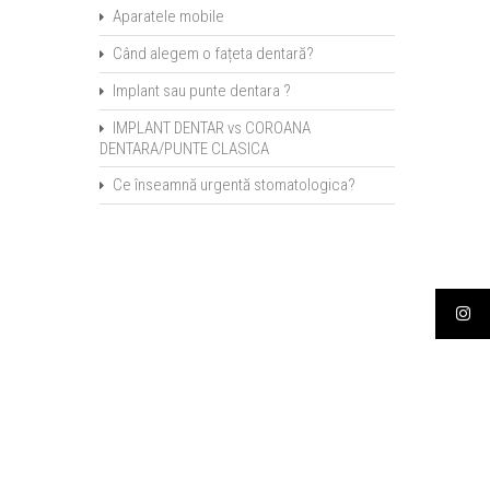
Aparatele mobile
Când alegem o fațeta dentară?
Implant sau punte dentara ?
IMPLANT DENTAR vs COROANA
DENTARA/PUNTE CLASICA
Ce înseamnă urgentă stomatologica?