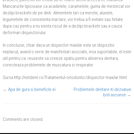
Mancarurile lipicioase ca acadelele, caramelele, guma de mestecat vor
dezlipi bracketii de pe dinti. Alimentele tari ca merele, alunele,
legumetele de consistenta mai tare, vor trebui a fi evitate sau feliate
dupa caz pentru a nu exista riscul de a dezlipi bracketii sau a cauza
deformari disjunctorului.
In concluzie, chiar daca un disjunctor maxilar este un dispozitiv
neplacut, avand o serie de manifestari asociate, insa suportabile, el este
util pentru ca: reuseste sa creeze spatiu pentru alinierea dentara,
corecteaza problemele de muscatura si respiratie.
Sursa:http://netdent.ro/Tratamentul-ortodontic/disjunctor-maxilar.html
←
Apa de gura si beneficle ei
Problemele dentare iti dezvaluie
boli ascunse
→
Comments are closed.