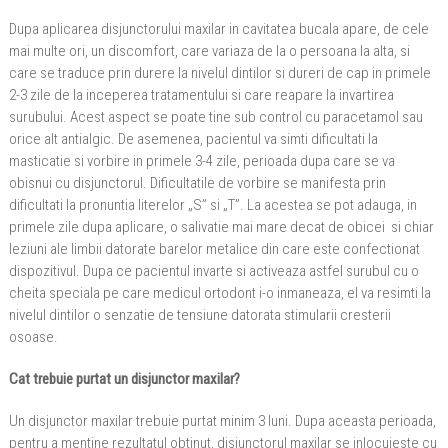
Dupa aplicarea disjunctorului maxilar in cavitatea bucala apare, de cele
mai multe ori, un discomfort, care variaza de la o persoana la alta, si
care se traduce prin durere la nivelul dintilor si dureri de cap in primele
2-3 zile de la inceperea tratamentului si care reapare la invartirea
surubului. Acest aspect se poate tine sub control cu paracetamol sau
orice alt antialgic. De asemenea, pacientul va simti dificultati la
masticatie si vorbire in primele 3-4 zile, perioada dupa care se va
obisnui cu disjunctorul. Dificultatile de vorbire se manifesta prin
dificultati la pronuntia literelor „S” si „T”. La acestea se pot adauga, in
primele zile dupa aplicare, o salivatie mai mare decat de obicei si chiar
leziuni ale limbii datorate barelor metalice din care este confectionat
dispozitivul. Dupa ce pacientul invarte si activeaza astfel surubul cu o
cheita speciala pe care medicul ortodont i-o inmaneaza, el va resimti la
nivelul dintilor o senzatie de tensiune datorata stimularii cresterii
osoase.
Cat trebuie purtat un disjunctor maxilar?
Un disjunctor maxilar trebuie purtat minim 3 luni. Dupa aceasta perioada,
pentru a mentine rezultatul obtinut, disjunctorul maxilar se inlocuieste cu