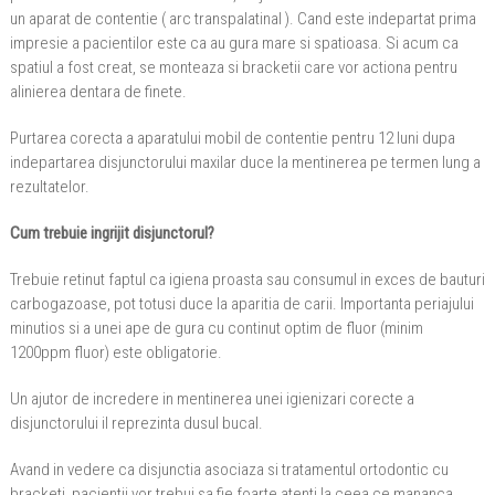
un aparat de contentie ( arc transpalatinal ). Cand este indepartat prima
impresie a pacientilor este ca au gura mare si spatioasa. Si acum ca
spatiul a fost creat, se monteaza si bracketii care vor actiona pentru
alinierea dentara de finete.
Purtarea corecta a aparatului mobil de contentie pentru 12 luni dupa
indepartarea disjunctorului maxilar duce la mentinerea pe termen lung a
rezultatelor.
Cum trebuie ingrijit disjunctorul?
Trebuie retinut faptul ca igiena proasta sau consumul in exces de bauturi
carbogazoase, pot totusi duce la aparitia de carii. Importanta periajului
minutios si a unei ape de gura cu continut optim de fluor (minim
1200ppm fluor) este obligatorie.
Un ajutor de incredere in mentinerea unei igienizari corecte a
disjunctorului il reprezinta dusul bucal.
Avand in vedere ca disjunctia asociaza si tratamentul ortodontic cu
bracketi, pacientii vor trebui sa fie foarte atenti la ceea ce mananca.