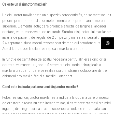
Ce este un disjunctor maxilar?
Un disjunctor maxilar este un dispozitiv ortodontic fix, ce se mentine lipit
pe dinti prin intermediul unor inele cimentate pe premolarii si molarii
superiori. Elementul activ, care produce efectul de largire al arcadei
dentare, este reprezentat de un surub. Surubul disjunctorului maxilar se
invarte de pacient, de regula, de 2 ori pe zi (dimineata si seara) timp de
2-4 saptamani dupa modul recomandat de medicul ortodont curant.
Acest lucru duce la dilatarea rapida a maxilarului superior.
In functie de cantitatea de spatiu necesara pentru alinierea dintilor si
corectarea muscaturii, poate fi necesara disjunctia chirurgicala a
maxilarului superior care se realizeaza prin stransa colaborare dintre
chirurgul oro-maxilo-facial si medicul ortodont.
Cand este indicata purtarea unui disjunctor maxilar?
Folosirea unui disjunctor maxilar este indicata la copiii la care procesul
de crestere osoasa nu este inca terminat, si care prezinta maxilare mici,
inguste, dinti inghesuiti la arcada superioara, ocluzie incrucisata sau