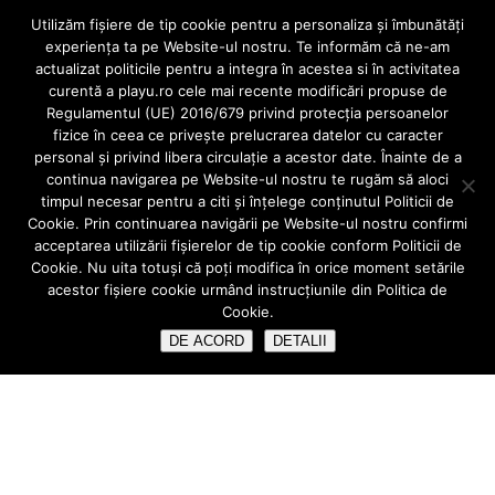
Utilizăm fişiere de tip cookie pentru a personaliza și îmbunătăți
Cauta
experiența ta pe Website-ul nostru. Te informăm că ne-am
actualizat politicile pentru a integra în acestea si în activitatea
curentă a playu.ro cele mai recente modificări propuse de
Regulamentul (UE) 2016/679 privind protecția persoanelor
fizice în ceea ce privește prelucrarea datelor cu caracter
Ultimele Articole
personal și privind libera circulație a acestor date. Înainte de a
continua navigarea pe Website-ul nostru te rugăm să aloci
Aparatele mobile
timpul necesar pentru a citi și înțelege conținutul Politicii de
Când alegem o fațeta dentară?
Cookie. Prin continuarea navigării pe Website-ul nostru confirmi
acceptarea utilizării fişierelor de tip cookie conform Politicii de
Implant sau punte dentara ?
Cookie. Nu uita totuși că poți modifica în orice moment setările
acestor fişiere cookie urmând instrucțiunile din Politica de
IMPLANT DENTAR vs COROANA DENTARA/PUNTE CLASICA
Cookie.
Ce înseamnă urgentă stomatologica?
DE ACORD
DETALII
creativecreature