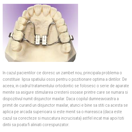
In cazul pacientilor ce doresc un zambet nou, principala problema o
constituie lipsa spatiului osos pentru o pozitionare optima a dintilor. De
aceea, in cadrul tratamentului ortodontic se folosesc o serie de aparate
menite sa asigure stimularea cresterii osoase printre care se numara si
dispozitivul numit disjunctor maxilar. Daca copilul dumneavoastra a
primit de curand un disjunctor maxilar, atunci e bine sa stiti ca acesta se
aplica pe arcada superioara si este menit sa o mareasca (daca este
cazul sa corecteze si muscatura incrucisata) astfel incat mai apoi toti
dintii sa poata fi aliniati corespunzator.