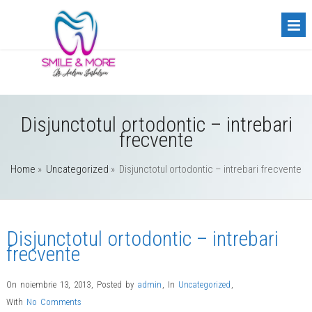
Disjunctotul ortodontic – intrebari
frecvente
Home
»
Uncategorized
»
Disjunctotul ortodontic – intrebari frecvente
Disjunctotul ortodontic – intrebari
frecvente
On noiembrie 13, 2013
,
Posted by
admin
,
In
Uncategorized
,
With
No Comments