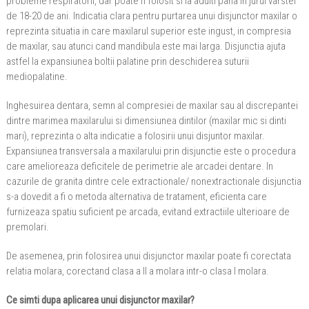
probleme respiratorii, dar poate fi folosit si la adulti pana in jurul varstei
de 18-20 de ani. Indicatia clara pentru purtarea unui disjunctor maxilar o
reprezinta situatia in care maxilarul superior este ingust, in compresia
de maxilar, sau atunci cand mandibula este mai larga. Disjunctia ajuta
astfel la expansiunea boltii palatine prin deschiderea suturii
mediopalatine.
Inghesuirea dentara, semn al compresiei de maxilar sau al discrepantei
dintre marimea maxilarului si dimensiunea dintilor (maxilar mic si dinti
mari), reprezinta o alta indicatie a folosirii unui disjuntor maxilar.
Expansiunea transversala a maxilarului prin disjunctie este o procedura
care amelioreaza deficitele de perimetrie ale arcadei dentare. In
cazurile de granita dintre cele extractionale/ nonextractionale disjunctia
s-a dovedit a fi o metoda alternativa de tratament, eficienta care
furnizeaza spatiu suficient pe arcada, evitand extractiile ulterioare de
premolari.
De asemenea, prin folosirea unui disjunctor maxilar poate fi corectata
relatia molara, corectand clasa a II a molara intr-o clasa I molara.
Ce simti dupa aplicarea unui disjunctor maxilar?