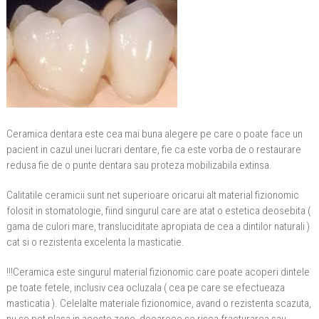
Ceramica dentara este cea mai buna alegere pe care o poate face un
pacient in cazul unei lucrari dentare, fie ca este vorba de o restaurare
redusa fie de o punte dentara sau proteza mobilizabila extinsa.
Calitatile ceramicii sunt net superioare oricarui alt material fizionomic
folosit in stomatologie, fiind singurul care are atat o estetica deosebita (
gama de culori mare, transluciditate apropiata de cea a dintilor naturali )
cat si o rezistenta excelenta la masticatie.
!!!Ceramica este singurul material fizionomic care poate acoperi dintele
pe toate fetele, inclusiv cea ocluzala ( cea pe care se efectueaza
masticatia ). Celelalte materiale fizionomice, avand o rezistenta scazuta,