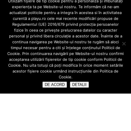
Utilizăm fişiere de tip cookie pentru a personaliza și îmbunătăți
Cauta
experiența ta pe Website-ul nostru. Te informăm că ne-am
actualizat politicile pentru a integra în acestea si în activitatea
curentă a playu.ro cele mai recente modificări propuse de
Regulamentul (UE) 2016/679 privind protecția persoanelor
fizice în ceea ce privește prelucrarea datelor cu caracter
Ultimele Articole
personal și privind libera circulație a acestor date. Înainte de a
continua navigarea pe Website-ul nostru te rugăm să aloci
Aparatele mobile
timpul necesar pentru a citi și înțelege conținutul Politicii de
Când alegem o fațeta dentară?
Cookie. Prin continuarea navigării pe Website-ul nostru confirmi
acceptarea utilizării fişierelor de tip cookie conform Politicii de
Implant sau punte dentara ?
Cookie. Nu uita totuși că poți modifica în orice moment setările
acestor fişiere cookie urmând instrucțiunile din Politica de
IMPLANT DENTAR vs COROANA DENTARA/PUNTE CLASICA
Cookie.
Ce înseamnă urgentă stomatologica?
DE ACORD
DETALII
creativecreature
Invert Theme By
SketchThemes