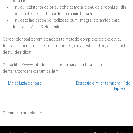
ceramica.
nu au rezistenta celor cu schelet metalic sau de zirconiu si, din
acest motiv, se pot folosi doar in anumite cazuri.
nu este indicat sa se realizeze punti integral ceramice care
depasesc 2 sau 3 elemente.
Coroanele total ceramice necesita metode complexe de executie,
folosesc tipuri speciale de ceramica si, din aceste motive, au un cost
destul de ridicat.
Sursa:http://www.infodentis.com/coroana-dentara-punte-
dentara/coroana-ceramica.html
←
Malocluzia dentara
Extractia dintilor temporari ( de
lapte )
→
Comments are closed.