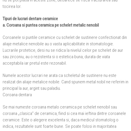
nu se pot plasa in aceste zone, deoarece se risca fracturarea sau
tocirea lor.
Tipuri de lucrari dentare ceramice
a. Coroana si puntea ceramica pe schelet metalic nenobil
Coroanele si puntile ceramice cu schelet de sustinere confectionat din
aliaje metalice nenobile au o vasta aplicabilitate in stomatologie.
Lucrarile protetice, desi nu se ridica la nivelul celor pe schelet de aur
sau zirconiu, au o rezistenta si o estetica buna, durata de viata
acceptabila iar pretul este rezonabil.
Numele acestor lucrari ne arata ca scheletul de sustinere nu este
realizat din aliaje metalice nobile. Cand spunem metal nobil ne referim in
principal la aur, argint sau paladiu.
Coroana dentara
Se mai numeste coroana metalo ceramica pe schelet nenobil sau
coroana „clasica” de ceramica, fiind si cea mai ieftina dintre coroanele
ceramice. Este o alegere excelenta si, daca medicul stomatolog o
indica, rezultatele sunt foarte bune. Se poate folosi in majoritatea