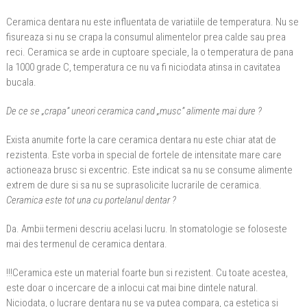
Ceramica dentara nu este influentata de variatiile de temperatura. Nu se
fisureaza si nu se crapa la consumul alimentelor prea calde sau prea
reci. Ceramica se arde in cuptoare speciale, la o temperatura de pana
la 1000 grade C, temperatura ce nu va fi niciodata atinsa in cavitatea
bucala.
De ce se „crapa” uneori ceramica cand „musc” alimente mai dure ?
Exista anumite forte la care ceramica dentara nu este chiar atat de
rezistenta. Este vorba in special de fortele de intensitate mare care
actioneaza brusc si excentric. Este indicat sa nu se consume alimente
extrem de dure si sa nu se suprasolicite lucrarile de ceramica.
Ceramica este tot una cu portelanul dentar ?
Da. Ambii termeni descriu acelasi lucru. In stomatologie se foloseste
mai des termenul de ceramica dentara.
!!!Ceramica este un material foarte bun si rezistent. Cu toate acestea,
este doar o incercare de a inlocui cat mai bine dintele natural.
Niciodata, o lucrare dentara nu se va putea compara, ca estetica si