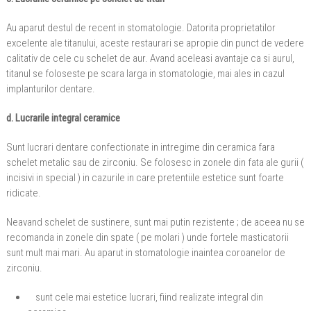
Au aparut destul de recent in stomatologie. Datorita proprietatilor
excelente ale titanului, aceste restaurari se apropie din punct de vedere
calitativ de cele cu schelet de aur. Avand aceleasi avantaje ca si aurul,
titanul se foloseste pe scara larga in stomatologie, mai ales in cazul
implanturilor dentare.
d. Lucrarile integral ceramice
Sunt lucrari dentare confectionate in intregime din ceramica fara
schelet metalic sau de zirconiu. Se folosesc in zonele din fata ale gurii (
incisivi in special ) in cazurile in care pretentiile estetice sunt foarte
ridicate.
Neavand schelet de sustinere, sunt mai putin rezistente ; de aceea nu se
recomanda in zonele din spate ( pe molari ) unde fortele masticatorii
sunt mult mai mari. Au aparut in stomatologie inaintea coroanelor de
zirconiu.
sunt cele mai estetice lucrari, fiind realizate integral din