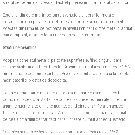
stratul de ceramica, crescand astfel puterea imbinarii metal ceramica.
Este unul din cele mai importante avantaje ale lucrarilor metalo
ceramice in comparatie cu cele metalo acrilice si metalo compozite.
Acestea din urma nu se pot baza, la nivelul imbinarii dintre metal si acrilat
sau compozit, doar pe legaturi mecanice, net inferioare.
Stratul de ceramica
Acopera scheletul metalic pe toate suprafetele, fiind singurul care
ramane vizibil in cavitatea bucala. Grosimea stratului ceramic este 1,5-2
mm in functie de zonele dintelui. Are o rezistenta foarte buna la fortele
masticatorii si o estetica deosebita.
Exista o gama foarte mare de culori, avand marele avantaj al posibilitatii
combinarii acestora. Astfel, se pot realiza unele portiuni ale dintelui in
anumite nuante, altele in alte nuante, dand dintelui artificial un aspect
foarte apropiat de cel natural . Are si o transluciditate foarte apropiata
de cea a smaltului dentar, fapt care ii creste cu mult aspectul estetic.
Ceramica dentara se fisureaza la consumul alimentelor prea calde ?