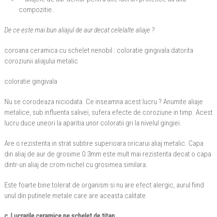
compozitie.
De ce este mai bun aliajul de aur decat celelalte aliaje ?
coroana ceramica cu schelet nenobil : coloratie gingivala datorita
coroziunii aliajului metalic
coloratie gingivala
Nu se corodeaza niciodata. Ce inseamna acest lucru ? Anumite aliaje
metalice, sub influenta salivei, sufera efecte de coroziune in timp. Acest
lucru duce uneori la aparitia unor coloratii gri la nivelul gingiei.
Are o rezistenta in strat subtire superioara oricarui aliaj metalic. Capa
din aliaj de aur de grosime 0.3mm este mult mai rezistenta decat o capa
dintr-un aliaj de crom-nichel cu grosimea similara.
Este foarte bine tolerat de organism si nu are efect alergic, aurul fiind
unul din putinele metale care are aceasta calitate.
c. Lucrarile ceramice pe schelet de titan