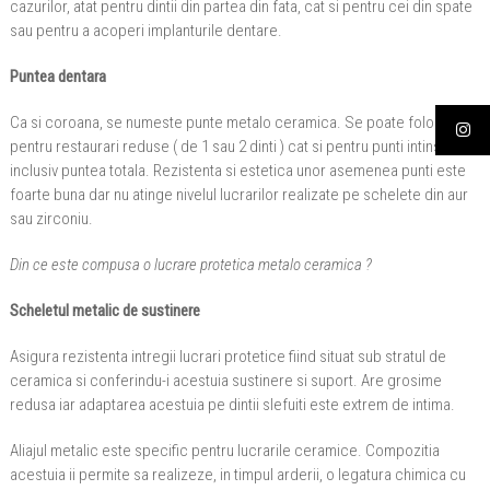
cazurilor, atat pentru dintii din partea din fata, cat si pentru cei din spate
sau pentru a acoperi implanturile dentare.
Puntea dentara
Ca si coroana, se numeste punte metalo ceramica. Se poate folosi atat
pentru restaurari reduse ( de 1 sau 2 dinti ) cat si pentru punti intinse
inclusiv puntea totala. Rezistenta si estetica unor asemenea punti este
foarte buna dar nu atinge nivelul lucrarilor realizate pe schelete din aur
sau zirconiu.
Din ce este compusa o lucrare protetica metalo ceramica ?
Scheletul metalic de sustinere
Asigura rezistenta intregii lucrari protetice fiind situat sub stratul de
ceramica si conferindu-i acestuia sustinere si suport. Are grosime
redusa iar adaptarea acestuia pe dintii slefuiti este extrem de intima.
Aliajul metalic este specific pentru lucrarile ceramice. Compozitia
acestuia ii permite sa realizeze, in timpul arderii, o legatura chimica cu