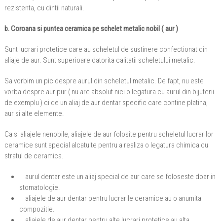
rezistenta, cu dintii naturali.
b. Coroana si puntea ceramica pe schelet metalic nobil ( aur )
Sunt lucrari protetice care au scheletul de sustinere confectionat din
aliaje de aur. Sunt superioare datorita calitatii scheletului metalic.
Sa vorbim un pic despre aurul din scheletul metalic. De fapt, nu este
vorba despre aur pur ( nu are absolut nici o legatura cu aurul din bijuterii
de exemplu ) ci de un aliaj de aur dentar specific care contine platina,
aur si alte elemente.
Ca si aliajele nenobile, aliajele de aur folosite pentru scheletul lucrarilor
ceramice sunt special alcatuite pentru a realiza o legatura chimica cu
stratul de ceramica.
aurul dentar este un aliaj special de aur care se foloseste doar in
stomatologie.
aliajele de aur dentar pentru lucrarile ceramice au o anumita
compozitie.
aliajele de aur dentar pentru alte lucrari protetice au alta