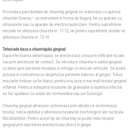
Procedura parodontala de chiuretaj gingival se realizeaza cu ajutorul
chiuretei Gracey – un instrument in forma de lingura, fie cu aparate cu
ultrasunete sau cu aparate de electrocauterizare. Pentru suprafetele
meziale se utilizeaza chiureta nr. 11-12, iar pentru suprafetele distale se
utilizeaza chiureta nr. 13-14.
Tehnicade baza a chiuretajului gingival:
Dupa efectuarea detartrajului, se anesteziaza zona prin infiltratie locala
sau prin anestezie de contact. Se introduce chiureta in santul gingival,
cu lama spre peretele tesutului si retrage cu miscari verticale. Se poate
actiona in contraforta cu degetul pe peretele exterior al gingiei. Totusi
miscarile trebuie sa fie blanzi, pentru a nu leza si mai mult tesutul gingival
inflamat. Pentru a indeparta tesuturile de granulatie si epiteliul infectat
se fac spalaturi cu solutii de clorhexidina sau ser fiziologic.
Chiuretaj gingival ultrasonic actioneaza prin vibratii ce sectioneaza
tesutul, ridica epiteliul si altereaza trasaturile morfologice ale nucleului
fibroblastelor. Pentru acest tip de chiuretaj se poate intari tesutul
gingival prin injectarea anestezicului direct in gingie.