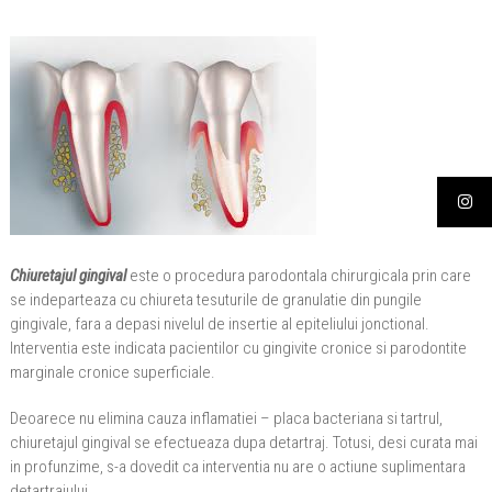
Chiuretajul gingival
este o procedura parodontala chirurgicala prin care
se indeparteaza cu chiureta tesuturile de granulatie din pungile
gingivale, fara a depasi nivelul de insertie al epiteliului jonctional.
Interventia este indicata pacientilor cu gingivite cronice si parodontite
marginale cronice superficiale.
Deoarece nu elimina cauza inflamatiei – placa bacteriana si tartrul,
chiuretajul gingival se efectueaza dupa detartraj. Totusi, desi curata mai
in profunzime, s-a dovedit ca interventia nu are o actiune suplimentara
detartrajului.