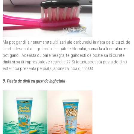
Ma pot gandi la nenumarate ultilizari ale carbunelui in viata de zi cu zi, de
la arta desenului la gratarul din spatele blocului, numai la a fi curat nu ma
pot gandi. Aceasta culoare neagra, te gandesti ca poate sa iti curete
dintii si sa iti improspateze resiratia ?? Si totusi, aceasta pasta de dinti
este inca prezenta pe piata japoneza inca din 2003.
9. Pasta de dinti cu gust de inghetata