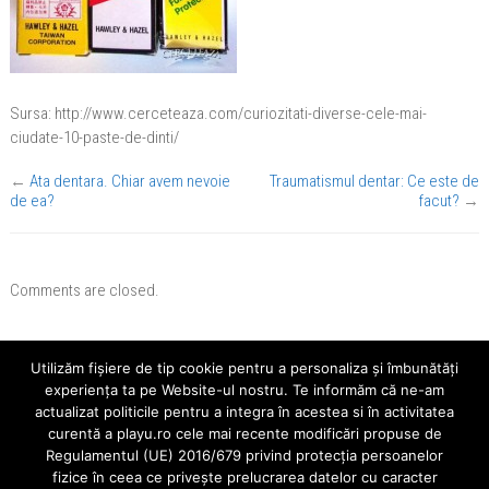
Sursa: http://www.cerceteaza.com/curiozitati-diverse-cele-mai-
ciudate-10-paste-de-dinti/
←
Ata dentara. Chiar avem nevoie
Traumatismul dentar: Ce este de
de ea?
facut?
→
Comments are closed.
Utilizăm fişiere de tip cookie pentru a personaliza și îmbunătăți
Cauta
experiența ta pe Website-ul nostru. Te informăm că ne-am
actualizat politicile pentru a integra în acestea si în activitatea
curentă a playu.ro cele mai recente modificări propuse de
Regulamentul (UE) 2016/679 privind protecția persoanelor
fizice în ceea ce privește prelucrarea datelor cu caracter
Ultimele Articole