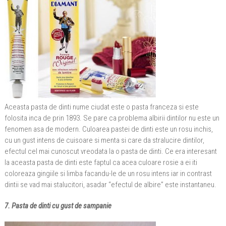
Aceasta pasta de dinti nume ciudat este o pasta franceza si este
folosita inca de prin 1893. Se pare ca problema albirii dintilor nu este un
fenomen asa de modern. Culoarea pastei de dinti este un rosu inchis,
cu un gust intens de cuisoare si menta si care da stralucire dintilor,
efectul cel mai cunoscut vreodata la o pasta de dinti. Ce era interesant
la aceasta pasta de dinti este faptul ca acea culoare rosie a ei iti
coloreaza gingiile si limba facandu-le de un rosu intens iar in contrast
dintii se vad mai stalucitori, asadar “efectul de albire” este instantaneu.
7. Pasta de dinti cu gust de sampanie